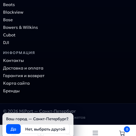
Beats
Blackview
Bose
Bowers & Wilkins
Cubot
DJI
ИНФОРМАЦИЯ
Контакты
Доставка и оплата
Гарантия и возврат
Карта сайта
Бренды
© 2026 MiPort — Санкт-Петербург
Онлайн-магазин электроники и гаджетов
×
Ваш город — Санкт-Петербург?
Да
Нет, выбрать другой
0