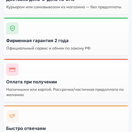
колонка JBL Clip 5 White (Белая):
Курьером или самовывозом из магазина — без предоплаты
Индивидуальные
высокие
Огромный выбор
характеристики всех
цветов и моделей
портативных колонок
JBL Clip 5 White (Белая)
Фирменная гарантия 2 года
Стоимость
Официальный сервис и обмен по закону РФ
Высокое качество
портативных колонк
сборки
JBL Clip 5 White (Белая)
Существует не оригинальная и оригинальная версия
Оплата при получении
Bluetooth-колонки JBL Clip 5 White (Белая). Мы
рекомендуем выбирать оригинальной версию — она
Наличными или картой. Рассрочка/частичная предоплата по
желанию
полностью адаптирована и поддерживает все
сервисы. Не оригинальная версия может стоить
дешевле, но корректная работа сервисов не
гарантируется.
Быстро отвечаем