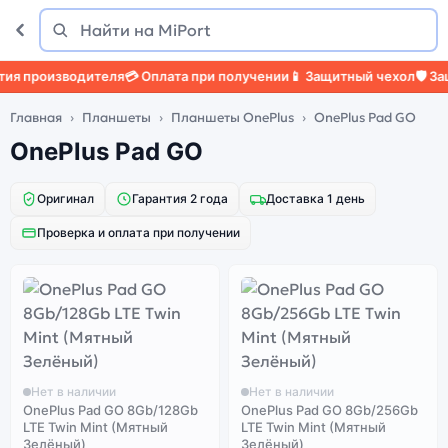
Поиск
Найти
я производителя
💳 Оплата при получении
📱 Защитный чехол
🛡️ Защ
Главная
Планшеты
Планшеты OnePlus
OnePlus Pad GO
OnePlus Pad GO
Оригинал
Гарантия 2 года
Доставка 1 день
Проверка и оплата при получении
Нет в наличии
Нет в наличии
OnePlus Pad GO 8Gb/128Gb
OnePlus Pad GO 8Gb/256Gb
LTE Twin Mint (Мятный
LTE Twin Mint (Мятный
Зелёный)
Зелёный)