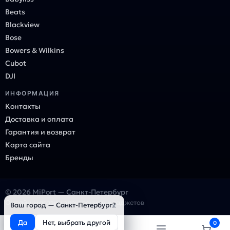
Beats
Blackview
Bose
Bowers & Wilkins
Cubot
DJI
ИНФОРМАЦИЯ
Контакты
Доставка и оплата
Гарантия и возврат
Карта сайта
Бренды
© 2026 MiPort — Санкт-Петербург
Онлайн-магазин электроники и гаджетов
×
Ваш город — Санкт-Петербург?
Да
Нет, выбрать другой
0