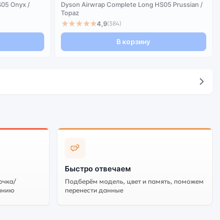
05 Onyx /
Dyson Airwrap Complete Long HS05 Prussian /
Topaz
★★★★★
4,9
(384)
В корзину
Быстро отвечаем
очка/
Подберём модель, цвет и память, поможем
анию
перенести данные