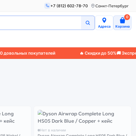
+7 (812) 602-78-70
Санкт-Петербург
0
Адреса
Корзина
вольных покупателей
🔥 Скидки до 50%
🚚 Экспресс-д
Нет в наличии
05 Nickel /
Dyson Airwrap Complete Long HS05 Dark Blue /