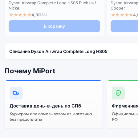
Dyson Airwrap Complete Long HS05 Fuchsia /
Dyson Airwrap
Nickel
Cooper
★★★★★
★★★★★
4,9
4,
(384)
В корзину
Описание Dyson Airwrap Complete Long HS05
Почему MiPort
Доставка день-в-день по СПб
Фирменная
Курьером или самовывозом из магазина —
Официальный
без предоплаты
РФ