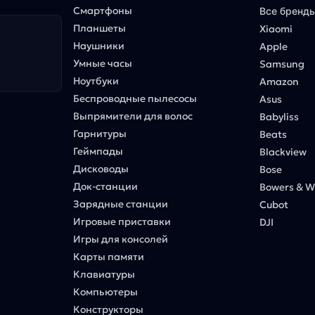
Смартфоны
Все бренд
Планшеты
Xiaomi
Наушники
Apple
Умные часы
Samsung
Ноутбуки
Amazon
Беспроводные пылесосы
Asus
Выпрямители для волос
Babyliss
Гарнитуры
Beats
Геймпады
Blackview
Дисководы
Bose
Док-станции
Bowers & Wi
Зарядные станции
Cubot
Игровые приставки
DJI
Игры для консолей
Карты памяти
Клавиатуры
Компьютеры
Конструкторы