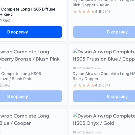
Rich Copper + кейс
 Complete Long HS05 Diffuse
★★★★★
4,9
(384)
Blue / Copper + кейс
9
(384)
В корзину
В корзину
и
Нет в наличии
p Complete Long HS05
Dyson Airwrap Complete Long HS
onze / Blush Pink
Blue / Copper
★★★★★
9
4,9
(384)
(384)
В корзину
В корзину
и
Нет в наличии