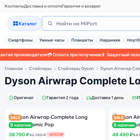
Контакты
Доставка и оплата
Гарантия и возврат
Поиск
Найти
Каталог
Смартфоны
Умные часы
Планшеты
Наушники
Ноутб
я производителя
💳 Оплата при получении
📱 Защитный чехол
🛡️
Главная
Стайлеры
Стайлеры Dyson
Dyson Airwrap Co
Dyson Airwrap Complete L
Оригинал
Гарантия 2 года
Доставка 1 день
П
SALE
SALE
В наличии
В наличии
38 790 ₽
48 490 ₽
-4000₽
42 790 ₽
54 