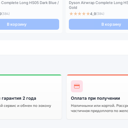
 Complete Long HS05 Dark Blue /
Dyson Airwrap Complete Long HS
Gold
★★★★★
9
4,9
(384)
(384)
В корзину
В корзину
 гарантия 2 года
Оплата при получении
 сервис и обмен по закону
Наличными или картой. Расср
частичная предоплата по жел