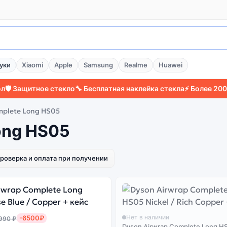
уки
Xiaomi
Apple
Samsung
Realme
Huawei
 Защитное стекло
🔧 Бесплатная наклейка стекла
⚡ Более 2000 до
mplete Long HS05
ong HS05
роверка и оплата при получении
Нет в наличии
-6500₽
990 ₽
Dyson Airwrap Complete Long HS