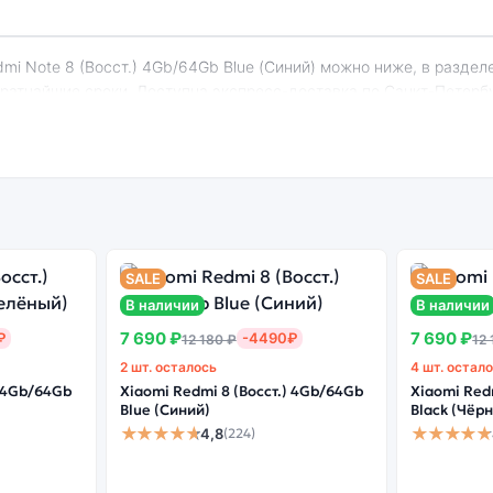
 кратчайшие сроки. Доступна экспресс-доставка по Санкт-Петерб
edmi Note 8 (Восст.) 4Gb/64Gb Blue (Синий)
енный
Системная
Огромный выбор
Высоко
н
оболочка
цветов и моделей
с
SALE
SALE
В наличии
В наличии
7 690 ₽
7 690 ₽
₽
-4490₽
12 180 ₽
12 
2 шт. осталось
4 шт. остал
) 4Gb/64Gb
Xiaomi Redmi 8 (Восст.) 4Gb/64Gb
Xiaomi Red
рсия может стоить дешевле, но корректная работа сервисов не г
Blue (Синий)
Black (Чёр
★★★★★
★★★★★
4,8
(224)