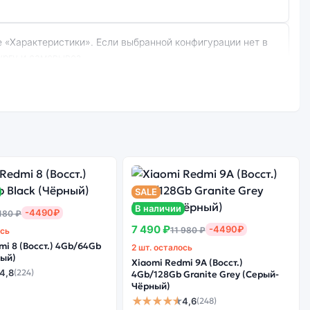
ургу и самовывоз.
:
Стоимость
смартфона Xiaomi
е качество
Redmi Note 8
борки
(Восст.) 4Gb/64Gb
SALE
Blue (Синий)
В наличии
-4490₽
180 ₽
7 490 ₽
-4490₽
11 980 ₽
ось
mi 8 (Восст.) 4Gb/64Gb
2 шт. осталось
арантируется.
ный)
Xiaomi Redmi 9A (Восст.)
4,8
(224)
4Gb/128Gb Granite Grey (Серый-
Чёрный)
★★★★★
4,6
(248)