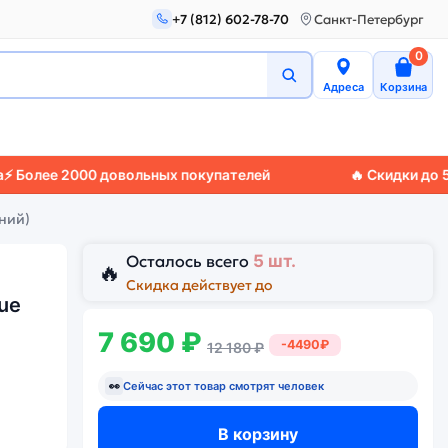
+7 (812) 602-78-70
Санкт-Петербург
0
Адреса
Корзина
е 2000 довольных покупателей
🔥 Скидки до 50%
🚚 Э
иний)
Осталось всего
5 шт.
🔥
Скидка действует до
ue
7 690 ₽
-4490₽
12 180 ₽
👀
Сейчас этот товар смотрят
человек
В корзину