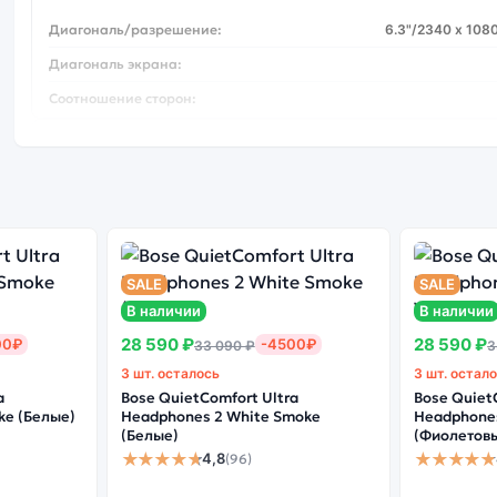
Диагональ/разрешение:
6.3"/2340 х 1080
Диагональ экрана:
Соотношение сторон:
Дисплей
Покрытие:
Gorilla 
Безрамочный:
Процессор
SALE
SALE
В наличии
В наличии
Производитель процессора:
Snapd
28 590 ₽
28 590 ₽
00₽
-4500₽
33 090 ₽
3
Тип процессора:
3 шт. осталось
3 шт. остал
Частота процессора:
a
Bose QuietComfort Ultra
Bose Quiet
ke (Белые)
Headphones 2 White Smoke
Headphones
Количество ядер:
(Белые)
(Фиолетов
★★★★★
★★★★★
4,8
(96)