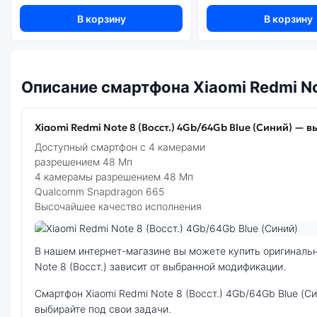
В корзину
В корзину
Описание смартфона Xiaomi Redmi No
Xiaomi Redmi Note 8 (Восст.) 4Gb/64Gb Blue (Синий) — в
Доступный смартфон с 4 камерами
разрешением 48 Мп
4 камерамы разрешением 48 Мп
Qualcomm Snapdragon 665
Высочайшее качество исполнения
Фото модели Xiaomi Redmi Note 8 (Восст.)
В нашем интернет-магазине вы можете купить оригинальный смартфон Xiaomi Redmi Note 8 (Восст.) 4Gb/64Gb Blue (Синий) по выгодной цене. Стоимость смартфона Xiaomi Redmi
Note 8 (Восст.) зависит от выбранной модификации.
смартфон Xiaomi Redmi Note 8 (Восст.) 4Gb/64Gb Blue (Синий) — удачное сочетание цены, производительности и дизайна. Модель доступна в разных конфигурациях и цветах —
выбирайте под свои задачи.