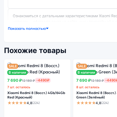
Ознакомиться с детальными характеристиками Xiaomi Redmi Note 8 (Восст.) 4Gb/64Gb Blue (Синий) можно ниже, в разделе «Характеристики». Если выбранной конфигурации нет в
наличии — оформите заказ на сайте, и мы привезём её в
Показать полностью
Почему стоит купить смартфон Xiaomi R
Похожие товары
Энергоемкий
Качеств
Процессор
аккумулятор
экра
SALE
SALE
В наличии
В наличии
7 690 ₽
7 690 ₽
-4490₽
-4490
12 180 ₽
12 180 ₽
7 шт. осталось
8 шт. осталось
Существует китайская и глобальная версия смартфона Xiaomi Redmi Note 8 (Восст.) 4Gb/64Gb Blue (Синий). Мы рекомендуем выбирать глобальной версию — она полностью
Xiaomi Redmi 8 (Восст.) 4Gb/64Gb
Xiaomi Redmi 8 (Восст.
адаптирована и поддерживает все сервисы. Китайская ве
Red (Красный)
Green (Зелёный)
★★★★★
★★★★★
4,8
4,8
(224)
(224)