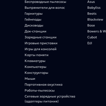
Беспроводные пылесосы
Asus
Выпрямители для волос
Babyliss
Гарнитуры
Beats
Геймпады
Blackview
Дисководы
Bose
Док-станции
Bowers & Wi
Зарядные станции
Cubot
Игровые приставки
DJI
Игры для консолей
Карты памяти
Клавиатуры
Компьютеры
Конструкторы
Мыши
Портативная акустика
Роботы-пылесосы
Сетевые зарядные устройства
(адаптеры питания)