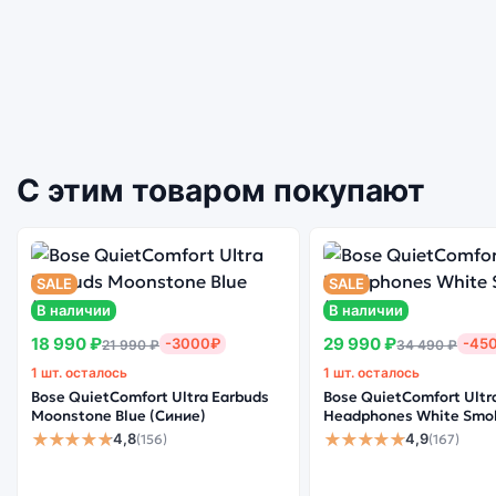
С этим товаром покупают
SALE
SALE
В наличии
В наличии
18 990 ₽
29 990 ₽
-3000₽
-45
21 990 ₽
34 490 ₽
1 шт. осталось
1 шт. осталось
Bose QuietComfort Ultra Earbuds
Bose QuietComfort Ultr
Moonstone Blue (Синие)
Headphones White Smo
★★★★★
★★★★★
4,8
4,9
(156)
(167)