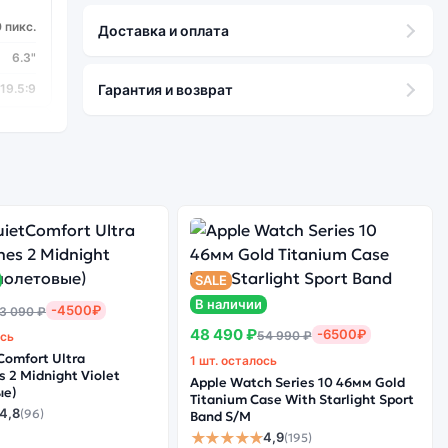
 пикс.
Доставка и оплата
6.3"
19.5:9
Гарантия и возврат
Glass 5
Да
SALE
ragon
В наличии
-4500₽
3 090 ₽
665
48 490 ₽
-6500₽
54 990 ₽
ось
2 ГГц
Comfort Ultra
1 шт. осталось
 2 Midnight Violet
8
Apple Watch Series 10 46мм Gold
ые)
Titanium Case With Starlight Sport
4,8
(96)
Band S/M
★★★★★
4,9
(195)