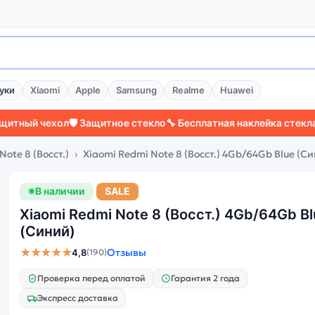
уки
Xiaomi
Apple
Samsung
Realme
Huawei
 чехол
🛡️ Защитное стекло
🔧 Бесплатная наклейка стекла
⚡ Боле
Note 8 (Восст.)
Xiaomi Redmi Note 8 (Восст.) 4Gb/64Gb Blue (С
В наличии
SALE
Xiaomi Redmi Note 8 (Восст.) 4Gb/64Gb Bl
(Синий)
★★★★★
Отзывы
4,8
(190)
Проверка перед оплатой
Гарантия 2 года
Экспресс доставка