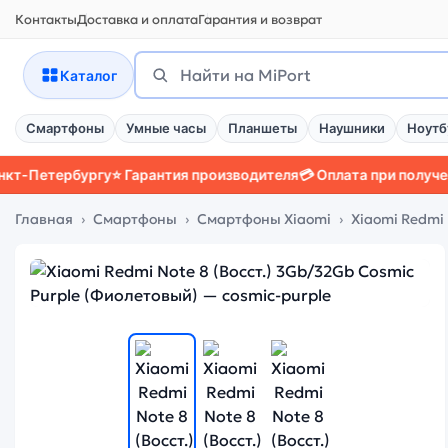
Контакты
Доставка и оплата
Гарантия и возврат
Поиск
Найти
Каталог
Смартфоны
Умные часы
Планшеты
Наушники
Ноутб
ербургу
⭐ Гарантия производителя
💳 Оплата при получении
📱 З
Главная
Смартфоны
Смартфоны Xiaomi
Xiaomi Redmi 