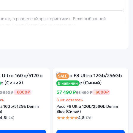
вка по Санкт-Петербургу и самовывоз.
le (Фиолетовый):
Стоимость
смартфона Xiaomi
е качество
Redmi Note 8
SALE
борки
(Восст.) 3Gb/32Gb
В наличии
Cosmic Purple
(Фиолетовый)
57 490 ₽
-6000₽
-6000₽
0 990 ₽
63 490 ₽
ось
3 шт. осталось
tra 16Gb/512Gb Denim
Poco F8 Ultra 12Gb/256Gb Denim
й)
Blue (Синий)
рвисов не гарантируется.
★★★★★
4,8
4,8
(176)
(176)