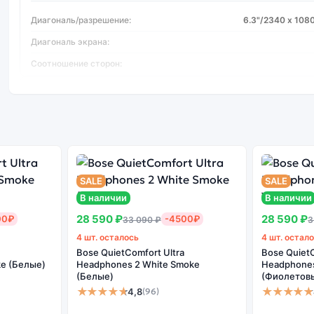
Диагональ/разрешение:
6.3"/2340 х 1080
Диагональ экрана:
Соотношение сторон:
Дисплей
Покрытие:
Gorilla 
Безрамочный:
Процессор
SALE
SALE
В наличии
В наличии
Производитель процессора:
Snapd
28 590 ₽
28 590 ₽
00₽
-4500₽
33 090 ₽
3
Тип процессора:
4 шт. осталось
4 шт. остал
Частота процессора:
Bose QuietComfort Ultra
Bose QuietC
e (Белые)
Headphones 2 White Smoke
Headphones 
Количество ядер:
(Белые)
(Фиолетов
★★★★★
★★★★★
4,8
(96)