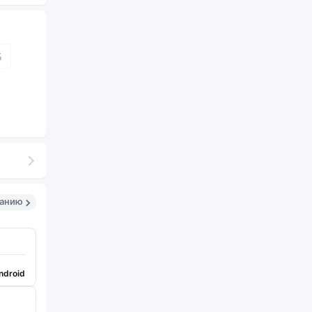
Б
санию
ndroid