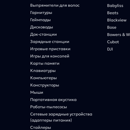
Выпрямители для волос
Babyliss
Гарнитуры
Beats
Геймпады
Blackview
Дисководы
Bose
Док-станции
Bowers & Wi
Зарядные станции
Cubot
Игровые приставки
DJI
Игры для консолей
Карты памяти
Клавиатуры
Компьютеры
Конструкторы
Мыши
Портативная акустика
Роботы-пылесосы
Сетевые зарядные устройства
(адаптеры питания)
Стайлеры