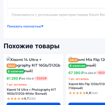
Ознакомиться с детальными характеристиками Xiaomi Redmi Note 8 (Восст.) 3Gb/32Gb Cosmic Purple (Фиолетовый) можно ниже, в разделе «Характеристики». Если выбранной
конфигурации нет в наличии — оформите заказ на сайте, 
Показать полностью
Почему стоит купить смартфон Xiaomi 
Похожие товары
Энергоемкий
Качеств
Процессор
SALE
аккумулятор
экра
SALE
В наличии
В наличии
67 290 ₽
-60
73 290 ₽
81 290 ₽
-5500₽
86 790 ₽
1 шт. осталось
Xiaomi Mix Flip 12Gb/512
1 шт. осталось
Существует китайская и глобальная версия смартфона Xiaomi Redmi Note 8 (Восст.) 3Gb/32Gb Cosmic Purple (Фиолетовый). Мы рекомендуем выбирать глобальной версию — она
(Чёрный)
Xiaomi 14 Ultra + Photography KIT
полностью адаптирована и поддерживает все сервисы. Ки
★★★★★
4,9
(246)
16Gb/512Gb White (Белый)
★★★★★
4,7
(235)