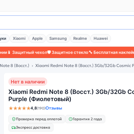
уки
Xiaomi
Apple
Samsung
Realme
Huawei
ащитный чехол
🛡️ Защитное стекло
🔧 Бесплатная наклейка стекл
Note 8 (Восст.)
Xiaomi Redmi Note 8 (Восст.) 3Gb/32Gb Cosmic 
Нет в наличии
Xiaomi Redmi Note 8 (Восст.) 3Gb/32Gb C
Purple (Фиолетовый)
★★★★★
Отзывы
4,8
(190)
Проверка перед оплатой
Гарантия 2 года
Экспресс доставка