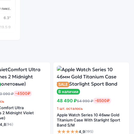
 пикс.
6.3"
19.5:9
Glass 5
Да
SALE
ragon
В наличии
-4500₽
3 090 ₽
665
48 490 ₽
-6500₽
54 990 ₽
ось
2 ГГц
omfort Ultra
1 шт. осталось
2 Midnight Violet
8
Apple Watch Series 10 46мм Gold
ые)
Titanium Case With Starlight Sport
4,8
(96)
Band S/M
★★★★★
4,9
(195)