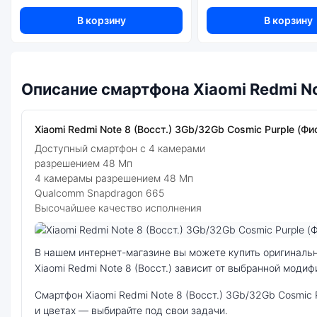
В корзину
В корзину
Описание смартфона Xiaomi Redmi No
Xiaomi Redmi Note 8 (Восст.) 3Gb/32Gb Cosmic Purple (Ф
Доступный смартфон с 4 камерами
разрешением 48 Мп
4 камерамы разрешением 48 Мп
Qualcomm Snapdragon 665
Высочайшее качество исполнения
Фото модели Xiaomi Redmi Note 8 (Восст.)
В нашем интернет-магазине вы можете купить оригинальный смартфон Xiaomi Redmi Note 8 (Восст.) 3Gb/32Gb Cosmic Purple (Фиолетовый) по выгодной цене. Стоимость смартфона
Xiaomi Redmi Note 8 (Восст.) зависит от выбранной модиф
смартфон Xiaomi Redmi Note 8 (Восст.) 3Gb/32Gb Cosmic Purple (Фиолетовый) — удачное сочетание цены, производительности и дизайна. Модель доступна в разных конфигурациях
и цветах — выбирайте под свои задачи.