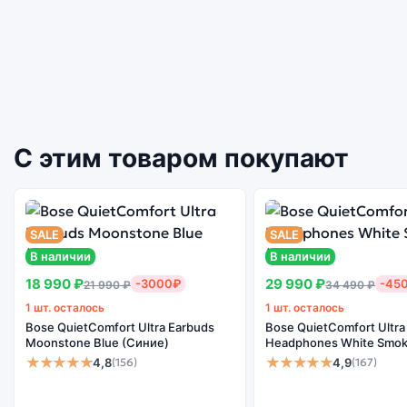
С этим товаром покупают
SALE
SALE
В наличии
В наличии
18 990 ₽
29 990 ₽
-3000₽
-45
21 990 ₽
34 490 ₽
1 шт. осталось
1 шт. осталось
Bose QuietComfort Ultra Earbuds
Bose QuietComfort Ultra
Moonstone Blue (Синие)
Headphones White Smok
★★★★★
★★★★★
4,8
4,9
(156)
(167)