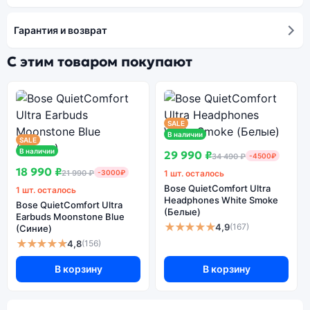
Гарантия и возврат
С этим товаром покупают
SALE
В наличии
SALE
В наличии
29 990 ₽
34 490 ₽
-4500₽
18 990 ₽
21 990 ₽
-3000₽
1 шт. осталось
Bose QuietComfort Ultra
1 шт. осталось
Headphones White Smoke
Bose QuietComfort Ultra
(Белые)
Earbuds Moonstone Blue
★★★★★
4,9
(167)
(Синие)
★★★★★
4,8
(156)
В корзину
В корзину