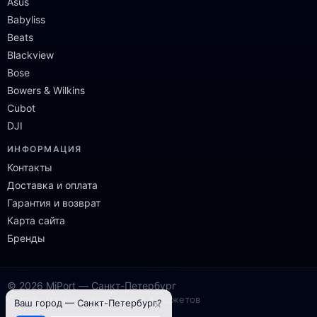
Asus
Babyliss
Beats
Blackview
Bose
Bowers & Wilkins
Cubot
DJI
ИНФОРМАЦИЯ
Контакты
Доставка и оплата
Гарантия и возврат
Карта сайта
Бренды
© 2026 MiPort — Санкт-Петербург
Онлайн-магазин электроники и гаджетов
×
Ваш город — Санкт-Петербург?