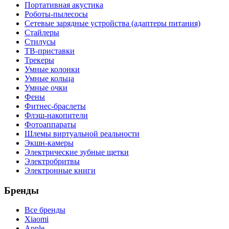
Портативная акустика
Роботы-пылесосы
Сетевые зарядные устройства (адаптеры питания)
Стайлеры
Стилусы
ТВ-приставки
Трекеры
Умные колонки
Умные кольца
Умные очки
Фены
Фитнес-браслеты
Флэш-накопители
Фотоаппараты
Шлемы виртуальной реальности
Экшн-камеры
Электрические зубные щетки
Электробритвы
Электронные книги
Бренды
Все бренды
Xiaomi
Apple