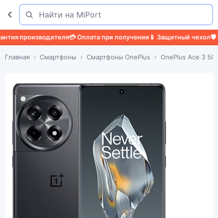
Поиск
Найти
 производителя
💳 Оплата при получении
📱 Защитный чехол
🛡️ Защи
Главная
Смартфоны
Смартфоны OnePlus
OnePlus Ace 3 5G