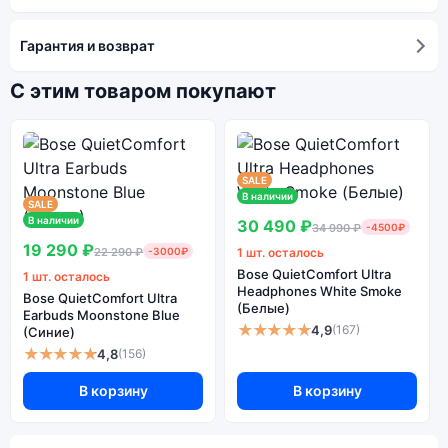
Гарантия и возврат
С этим товаром покупают
SALE
В наличии
SALE
В наличии
30 490 ₽
34 990 ₽
-4500₽
19 290 ₽
22 290 ₽
-3000₽
1 шт. осталось
Bose QuietComfort Ultra
1 шт. осталось
Headphones White Smoke
Bose QuietComfort Ultra
(Белые)
Earbuds Moonstone Blue
★★★★★
4,9
(167)
(Синие)
★★★★★
4,8
(156)
В корзину
В корзину