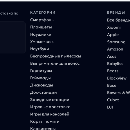
КАТЕГОРИИ
БРЕНДЫ
оставка по
Смартфоны
Все бренд
Планшеты
Xiaomi
Наушники
Apple
Умные часы
Samsung
Ноутбуки
Amazon
Беспроводные пылесосы
Asus
Выпрямители для волос
Babyliss
Гарнитуры
Beats
Геймпады
Blackview
Дисководы
Bose
Док-станции
Bowers & Wi
Зарядные станции
Cubot
Игровые приставки
DJI
Игры для консолей
Карты памяти
Клавиатуры