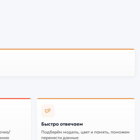
Быстро отвечаем
очка/
Подберём модель, цвет и память, поможем
анию
перенести данные