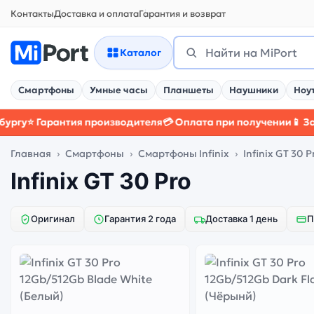
Контакты
Доставка и оплата
Гарантия и возврат
Поиск
Найти
Каталог
Смартфоны
Умные часы
Планшеты
Наушники
Ноу
у
⭐ Гарантия производителя
💳 Оплата при получении
📱 Защит
Главная
Смартфоны
Смартфоны Infinix
Infinix GT 30 P
Infinix GT 30 Pro
Оригинал
Гарантия 2 года
Доставка 1 день
П