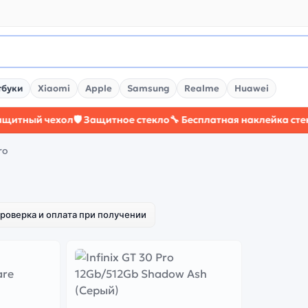
тбуки
Xiaomi
Apple
Samsung
Realme
Huawei
ный чехол
🛡️ Защитное стекло
🔧 Бесплатная наклейка стекла
⚡
ro
роверка и оплата при получении