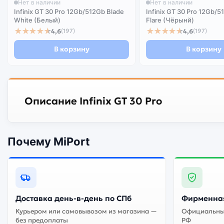
Нет в наличии
Нет в наличии
Infinix GT 30 Pro 12Gb/512Gb Blade
Infinix GT 30 Pro 12Gb/5
White (Белый)
Flare (Чёрынй)
★★★★★
★★★★★
4,6
4,6
(197)
(197)
В корзину
В корзину
Описание Infinix GT 30 Pro
Почему MiPort
Доставка день-в-день по СПб
Фирменная
Курьером или самовывозом из магазина —
Официальный
без предоплаты
РФ