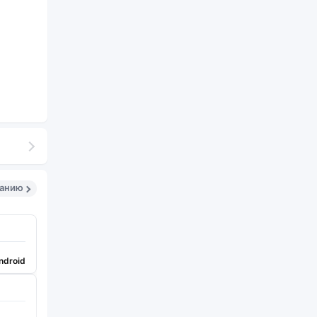
санию
ndroid