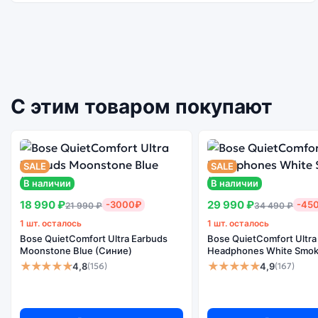
С этим товаром покупают
SALE
SALE
В наличии
В наличии
18 990 ₽
29 990 ₽
-3000₽
-45
21 990 ₽
34 490 ₽
1 шт. осталось
1 шт. осталось
Bose QuietComfort Ultra Earbuds
Bose QuietComfort Ultra
Moonstone Blue (Синие)
Headphones White Smok
★★★★★
★★★★★
4,8
4,9
(156)
(167)