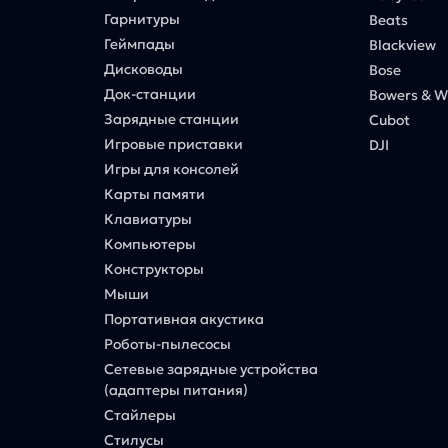
Гарнитуры
Beats
Геймпады
Blackview
Дисководы
Bose
Док-станции
Bowers & Wi
Зарядные станции
Cubot
Игровые приставки
DJI
Игры для консолей
Карты памяти
Клавиатуры
Компьютеры
Конструкторы
Мыши
Портативная акустика
Роботы-пылесосы
Сетевые зарядные устройства
(адаптеры питания)
Стайлеры
Стилусы