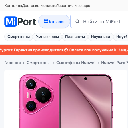
Контакты
Доставка и оплата
Гарантия и возврат
Поиск
Найти
Каталог
Смартфоны
Умные часы
Планшеты
Наушники
Ноутб
Гарантия производителя
💳 Оплата при получении
📱 Защитный че
Главная
Смартфоны
Смартфоны Huawei
Huawei Pura 