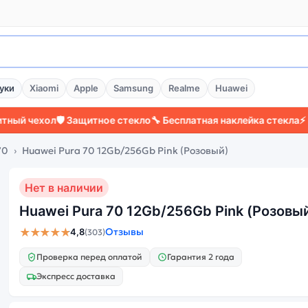
уки
Xiaomi
Apple
Samsung
Realme
Huawei
хол
🛡️ Защитное стекло
🔧 Бесплатная наклейка стекла
⚡ Более 2
70
Huawei Pura 70 12Gb/256Gb Pink (Розовый)
Нет в наличии
Huawei Pura 70 12Gb/256Gb Pink (Розовы
★★★★★
Отзывы
4,8
(303)
Проверка перед оплатой
Гарантия 2 года
Экспресс доставка