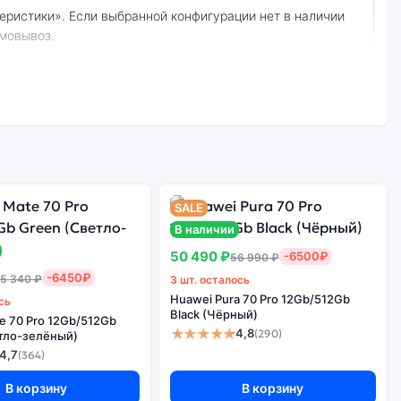
амовывоз.
Стоимость
смартфона Huawei
е качество
Pura 70
борки
12Gb/256Gb Pink
SALE
(Розовый)
В наличии
50 490 ₽
-6500₽
56 990 ₽
-6450₽
5 340 ₽
3 шт. осталось
Huawei Pura 70 Pro 12Gb/512Gb
сь
Black (Чёрный)
e 70 Pro 12Gb/512Gb
★★★★★
4,8
(290)
тло-зелёный)
4,7
(364)
В корзину
В корзину