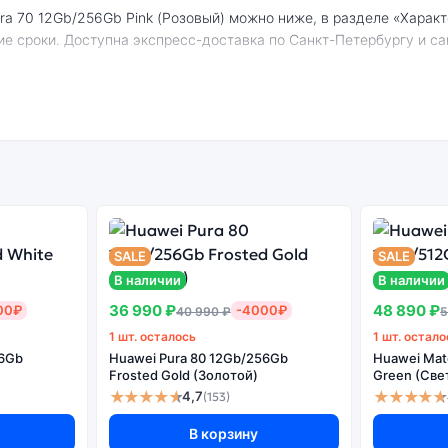
ие сроки. Доступна экспресс-доставка по Санкт-Петербургу и с
Pura 70 12Gb/256Gb Pink (Розовый):
енный
Системная
Огромный выбор
Высоко
н
оболочка
цветов и моделей
с
SALE
SALE
В наличии
В наличии
36 990 ₽
48 890 ₽
00₽
-4000₽
40 990 ₽
5
ть дешевле, но корректная работа сервисов не гарантируется.
1 шт. осталось
1 шт. остало
56Gb
Huawei Pura 80 12Gb/256Gb
Huawei Mat
Frosted Gold (Золотой)
Green (Све
★★★★★
★★★★★
4,7
(153)
В корзину