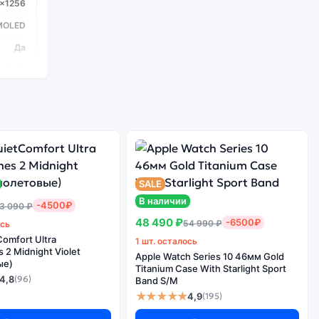
0x1256
MOLED
Да
120 Гц
1.8 ГГц
8
SALE
В наличии
-4500₽
3 090 ₽
3 шт.
48 490 ₽
-6500₽
54 990 ₽
ось
/13/12
omfort Ultra
1 шт. осталось
2 Midnight Violet
Да
Apple Watch Series 10 46мм Gold
ые)
Titanium Case With Starlight Sport
с (4K)
4,8
(96)
Band S/M
★★★★★
4,9
(195)