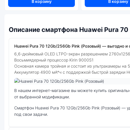
В корзину
В корзину
Описание смартфона Huawei Pura 70
Huawei Pura 70 12Gb/256Gb Pink (Розовый) — выгодно и с
6,6-дюймовый OLED LTPO-экран разрешением 2760х125
Восьмиядерный процессор Kirin 9000S1
Основная камера тройная и состоит из ультракамеры на 
Аккумулятор 4900 мА*ч с поддержкой быстрой зарядки H
Фото модели Huawei Pura 70
В нашем интернет-магазине вы можете купить оригинальный смартфон Huawei Pura 70 12Gb/256Gb Pink (Розовый) по выгодной цене. Стоимость смартфона Huawei Pura 70 зависит
от выбранной модификации.
смартфон Huawei Pura 70 12Gb/256Gb Pink (Розовый) — удачное сочетание цены, производительности и дизайна. Модель доступна в разных конфигурациях и цветах — выбирайте
под свои задачи.