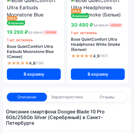
SALE
В наличии
SALE
В наличии
30 490 ₽
34 990 ₽
-4500₽
19 290 ₽
22 290 ₽
-3000₽
1 шт. осталось
Bose QuietComfort Ultra
1 шт. осталось
Headphones White Smoke
Bose QuietComfort Ultra
(Белые)
Earbuds Moonstone Blue
★★★★★
4,9
(167)
(Синие)
★★★★★
4,8
(156)
В корзину
В корзину
Описание
Характеристики
Отзывы
Описание смартфона Doogee Blade 10 Pro
6Gb/256Gb Silver (Серебряный) в Санкт-
Петербурге