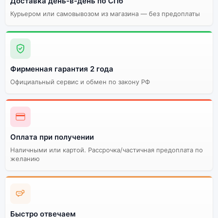
Доставка день-в-день по СПб
Огромный выбор
Высокое качество
Курьером или самовывозом из магазина — без предоплаты
цветов и моделей
сборки
Стоимость смартфона
Doogee Blade 10 Pro
6Gb/256Gb Silver
Фирменная гарантия 2 года
(Серебряный)
Официальный сервис и обмен по закону РФ
Существует китайская и глобальная версия
смартфона Doogee Blade 10 Pro 6Gb/256Gb Silver
(Серебряный). Мы рекомендуем выбирать глобальной
версию — она полностью адаптирована и
Оплата при получении
поддерживает все сервисы. Китайская версия может
стоить дешевле, но корректная работа сервисов не
Наличными или картой. Рассрочка/частичная предоплата по
желанию
гарантируется.
Быстро отвечаем