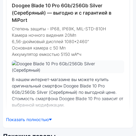
Doogee Blade 10 Pro 6Gb/256Gb Silver
(Серебряный) — выгодно и с гарантией в
MiPort
Степень защиты - IP68, IP69K, MIL-STD-810H
Камера ночного видения 20Мп
6,56-дюймовый дисплей 1080*2460"
Основная камера с 50 Мп
Аккумулятор емкостью 5150 мА*ч
Фото модели Doogee Blade 10 Pro
В нашем интернет-магазине вы можете купить
оригинальный смартфон Doogee Blade 10 Pro
6Gb/256Gb Silver (Серебряный) по выгодной цене.
Стоимость смартфона Doogee Blade 10 Pro зависит от
выбранной модификации.
смартфон Doogee Blade 10 Pro 6Gb/256Gb Silver
Показать полностью
(Серебряный) — удачное сочетание цены,
производительности и дизайна. Модель доступна в
разных конфигурациях и цветах — выбирайте под