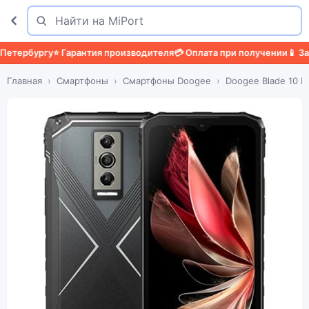
Поиск
Найти
ербургу
⭐ Гарантия производителя
💳 Оплата при получении
📱 Защит
Главная
Смартфоны
Смартфоны Doogee
Doogee Blade 10 P