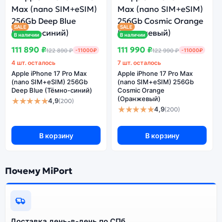
выбирайте под свои задачи.
SALE
SALE
Ознакомиться с детальными характеристиками Apple
В наличии
В наличии
iPhone 16 PRO (Dual eSIm) 1Tb Desert Titanium
111 890 ₽
111 990 ₽
122 890 ₽
-11000₽
122 990 ₽
-11000₽
(Песчаный титановый) можно ниже, в разделе
4 шт. осталось
7 шт. осталось
«Характеристики». Если выбранной конфигурации нет
Apple iPhone 17 Pro Max
Apple iPhone 17 Pro Max
в наличии — оформите заказ на сайте, и мы привезём
(nano SIM+eSIM) 256Gb
(nano SIM+eSIM) 256Gb
её в кратчайшие сроки. Доступна экспресс-доставка
Deep Blue (Тёмно-синий)
Cosmic Orange
по Санкт-Петербургу и самовывоз.
(Оранжевый)
★★★★★
4,9
(200)
★★★★★
4,9
(200)
Почему стоит купить смартфон
В корзину
В корзину
Apple iPhone 16 PRO (Dual eSIm) 1Tb
Desert Titanium (Песчаный
титановый):
Почему MiPort
Энергоемкий
Процессор
аккумулятор
Качественный экран
Системная оболочка
Доставка день-в-день по СПб