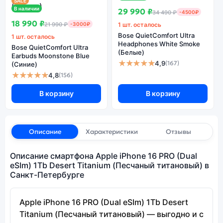
SALE
В наличии
29 990 ₽
34 490 ₽
-4500₽
18 990 ₽
21 990 ₽
-3000₽
1 шт. осталось
Bose QuietComfort Ultra
1 шт. осталось
Headphones White Smoke
Bose QuietComfort Ultra
(Белые)
Earbuds Moonstone Blue
★★★★★
4,9
(167)
(Синие)
★★★★★
4,8
(156)
В корзину
В корзину
Описание
Характеристики
Отзывы
Описание смартфона Apple iPhone 16 PRO (Dual
eSIm) 1Tb Desert Titanium (Песчаный титановый) в
Санкт-Петербурге
Apple iPhone 16 PRO (Dual eSIm) 1Tb Desert
Titanium (Песчаный титановый) — выгодно и с