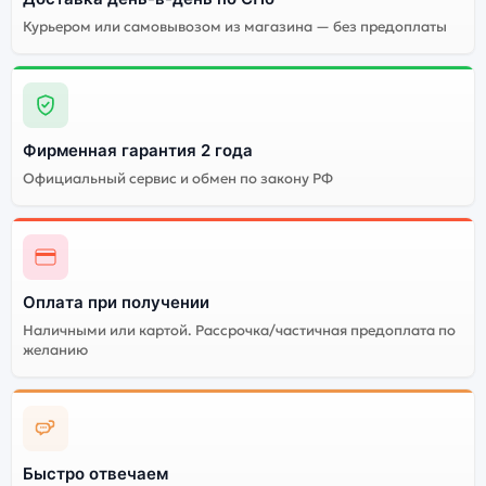
Курьером или самовывозом из магазина — без предоплаты
Огромный выбор
Высокое качество
цветов и моделей
сборки
Стоимость смартфона
Apple iPhone 16 PRO
(Dual eSIm) 1Tb Desert
Фирменная гарантия 2 года
Titanium (Песчаный
Официальный сервис и обмен по закону РФ
титановый)
Существует не оригинальная и оригинальная версия
смартфона Apple iPhone 16 PRO (Dual eSIm) 1Tb Desert
Titanium (Песчаный титановый). Мы рекомендуем
Оплата при получении
выбирать оригинальной версию — она полностью
Наличными или картой. Рассрочка/частичная предоплата по
адаптирована и поддерживает все сервисы. Не
желанию
оригинальная версия может стоить дешевле, но
корректная работа сервисов не гарантируется.
Быстро отвечаем