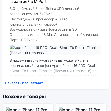
гарантией в MiPort
6,3-дюймовый Super Retina XDR дисплей
разрешением 1206x2622
Шестиядерный процессор A18 Pro
Кнопка управления камерой
Возможность снимать фотографии в 3D
Основная камера: 48 Мп. Оптическая стабилизация
Порт USB Type-C
Фото модели Apple iPhone 16 PRO
В нашем интернет-магазине вы можете купить
оригинальный смартфон Apple iPhone 16 PRO (Dual
eSIm) 1Tb Desert Titanium (Песчаный титановый) по
выгодной цене. Стоимость смартфона Apple iPhone 16
PRO зависит от выбранной модификации.
Показать полностью
смартфон Apple iPhone 16 PRO (Dual eSIm) 1Tb Desert
Похожие товары
Titanium (Песчаный титановый) — удачное сочетание
цены, производительности и дизайна. Модель
доступна в разных конфигурациях и цветах —