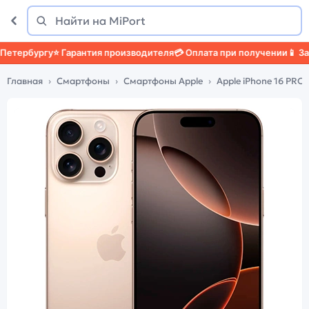
Поиск
Найти
ербургу
⭐ Гарантия производителя
💳 Оплата при получении
📱 Защит
Главная
Смартфоны
Смартфоны Apple
Apple iPhone 16 PRO