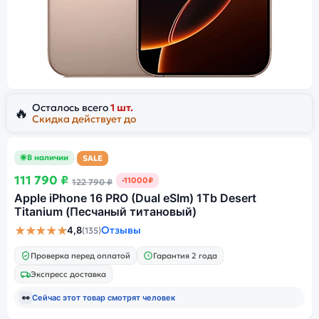
Осталось всего
1 шт.
🔥
Скидка действует до
В наличии
SALE
111 790 ₽
-11000₽
122 790 ₽
Apple iPhone 16 PRO (Dual eSIm) 1Tb Desert
Titanium (Песчаный титановый)
★★★★★
Отзывы
4,8
(135)
Проверка перед оплатой
Гарантия 2 года
Экспресс доставка
👀
Сейчас этот товар смотрят
человек