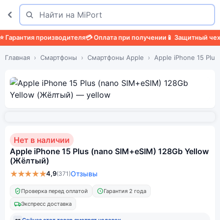
Поиск
Найти
арантия производителя
💳 Оплата при получении
📱 Защитный чехол

Главная
Смартфоны
Смартфоны Apple
Apple iPhone 15 Plus
Нет в наличии
Apple iPhone 15 Plus (nano SIM+eSIM) 128Gb Yellow
(Жёлтый)
★★★★★
4,9
Отзывы
(371)
Проверка перед оплатой
Гарантия 2 года
Экспресс доставка
👀
Сейчас этот товар смотрят
человек