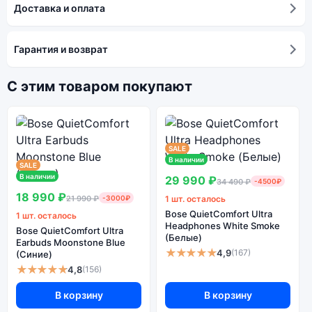
Доставка и оплата
Гарантия и возврат
С этим товаром покупают
SALE
В наличии
SALE
В наличии
29 990 ₽
34 490 ₽
-4500₽
18 990 ₽
21 990 ₽
-3000₽
1 шт. осталось
Bose QuietComfort Ultra
1 шт. осталось
Headphones White Smoke
Bose QuietComfort Ultra
(Белые)
Earbuds Moonstone Blue
★★★★★
4,9
(167)
(Синие)
★★★★★
4,8
(156)
В корзину
В корзину