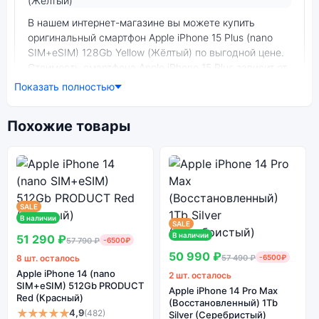
Фото модели Apple iPhone 15 Plus
В нашем интернет-магазине вы можете купить
оригинальный смартфон Apple iPhone 15 Plus (nano
SIM+eSIM) 128Gb Yellow (Жёлтый) по выгодной цене.
Стоимость смартфона Apple iPhone 15 Plus зависит от
выбранной модификации.
Показать полностью
смартфон Apple iPhone 15 Plus (nano SIM+eSIM) 128Gb
Похожие товары
Yellow (Жёлтый) — удачное сочетание цены,
производительности и дизайна. Модель доступна в
разных конфигурациях и цветах — выбирайте под
свои задачи.
SALE
Ознакомиться с детальными характеристиками Apple
В наличии
SALE
iPhone 15 Plus (nano SIM+eSIM) 128Gb Yellow (Жёлтый)
В наличии
51 290 ₽
57 790 ₽
-6500₽
можно ниже, в разделе «Характеристики». Если
50 990 ₽
8 шт. осталось
57 490 ₽
-6500₽
выбранной конфигурации нет в наличии — оформите
Apple iPhone 14 (nano
2 шт. осталось
заказ на сайте, и мы привезём её в кратчайшие
SIM+eSIM) 512Gb PRODUCT
Apple iPhone 14 Pro Max
сроки. Доступна экспресс-доставка по Санкт-
Red (Красный)
(Восстановленный) 1Tb
Петербургу и самовывоз.
★★★★★
4,9
(482)
Silver (Серебристый)