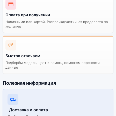
128Gb Yellow (Жёлтый). Мы рекомендуем выбирать
оригинальной версию — она полностью
Оплата при получении
адаптирована и поддерживает все сервисы. Не
оригинальная версия может стоить дешевле, но
Наличными или картой. Рассрочка/частичная предоплата по
корректная работа сервисов не гарантируется.
желанию
Быстро отвечаем
Подберём модель, цвет и память, поможем перенести
данные
Полезная информация
Доставка и оплата