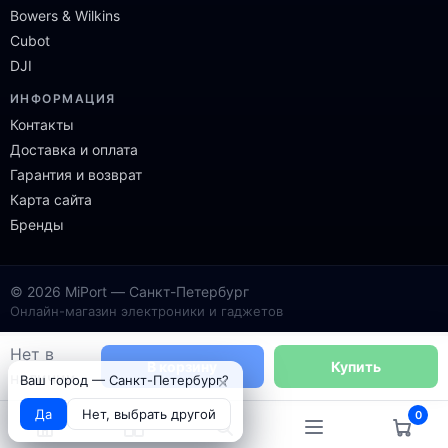
Bowers & Wilkins
Cubot
DJI
ИНФОРМАЦИЯ
Контакты
Доставка и оплата
Гарантия и возврат
Карта сайта
Бренды
© 2026 MiPort — Санкт-Петербург
Онлайн-магазин электроники и гаджетов
Нет в
В корзину
Купить
наличии
×
Ваш город — Санкт-Петербург?
Да
Нет, выбрать другой
0