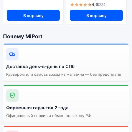
★★★★★
4,6
(224)
В корзину
В корзину
Почему стоит купить смартфон
Apple iPhone 15 Plus (nano
SIM+eSIM) 128Gb Yellow (Жёлтый):
Почему MiPort
Энергоемкий
Процессор
аккумулятор
Качественный экран
Системная оболочка
Доставка день-в-день по СПб
Огромный выбор
Высокое качество
Курьером или самовывозом из магазина — без предоплаты
цветов и моделей
сборки
Стоимость смартфона
Apple iPhone 15 Plus
(nano SIM+eSIM) 128Gb
Yellow (Жёлтый)
Фирменная гарантия 2 года
Официальный сервис и обмен по закону РФ
Существует не оригинальная и оригинальная версия
смартфона Apple iPhone 15 Plus (nano SIM+eSIM)