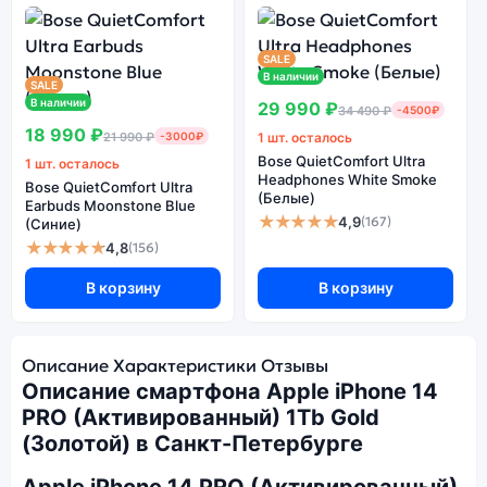
SALE
В наличии
SALE
В наличии
29 990 ₽
34 490 ₽
-4500₽
18 990 ₽
21 990 ₽
-3000₽
1 шт. осталось
Bose QuietComfort Ultra
1 шт. осталось
Headphones White Smoke
Bose QuietComfort Ultra
(Белые)
Earbuds Moonstone Blue
★★★★★
4,9
(167)
(Синие)
★★★★★
4,8
(156)
В корзину
В корзину
Описание
Характеристики
Отзывы
Описание смартфона Apple iPhone 14
PRO (Активированный) 1Tb Gold
(Золотой) в Санкт-Петербурге
Apple iPhone 14 PRO (Активированный)