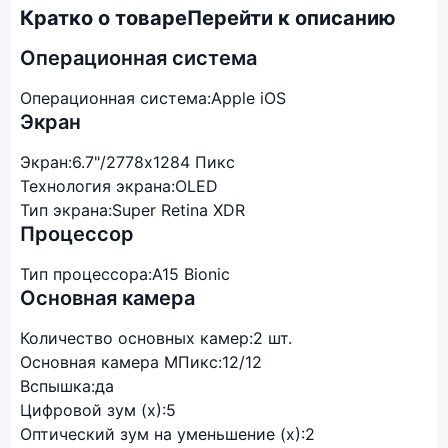
Кратко о товаре
Перейти к описанию
Операционная система
Операционная система:
Apple iOS
Экран
Экран:
6.7"/2778x1284 Пикс
Технология экрана:
OLED
Тип экрана:
Super Retina XDR
Процессор
Тип процессора:
A15 Bionic
Основная камера
Количество основных камер:
2 шт.
Основная камера МПикс:
12/12
Вспышка:
да
Цифровой зум (x):
5
Оптический зум на уменьшение (x):
2