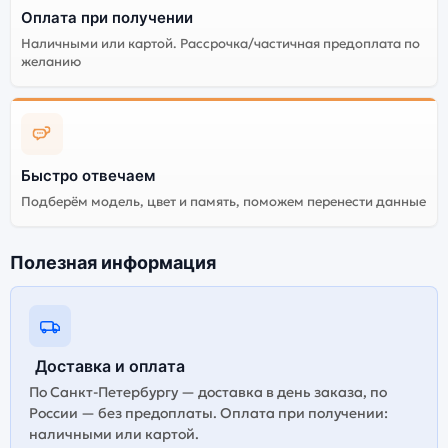
Оплата при получении
смартфона Apple iPhone 13 PRO (Активированный)
128Gb Sierra Blue (Небесно-голубой). Мы
Наличными или картой. Рассрочка/частичная предоплата по
рекомендуем выбирать оригинальной версию — она
желанию
полностью адаптирована и поддерживает все
сервисы. Не оригинальная версия может стоить
дешевле, но корректная работа сервисов не
гарантируется.
Быстро отвечаем
Подберём модель, цвет и память, поможем перенести данные
Полезная информация
Доставка и оплата
По Санкт-Петербургу — доставка в день заказа, по
России — без предоплаты. Оплата при получении:
наличными или картой.