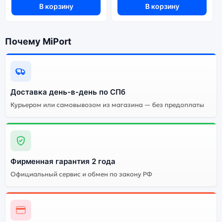
В корзину
В корзину
Почему стоит купить смартфон
Apple iPhone 13 PRO
Почему MiPort
(Активированный) 128Gb Sierra Blue
(Небесно-голубой):
Энергоемкий
Процессор
аккумулятор
Доставка день-в-день по СПб
Курьером или самовывозом из магазина — без предоплаты
Качественный экран
Системная оболочка
Огромный выбор
Высокое качество
цветов и моделей
сборки
Стоимость смартфона
Фирменная гарантия 2 года
Apple iPhone 13 PRO
(Активированный)
Официальный сервис и обмен по закону РФ
128Gb Sierra Blue
(Небесно-голубой)
Существует не оригинальная и оригинальная версия