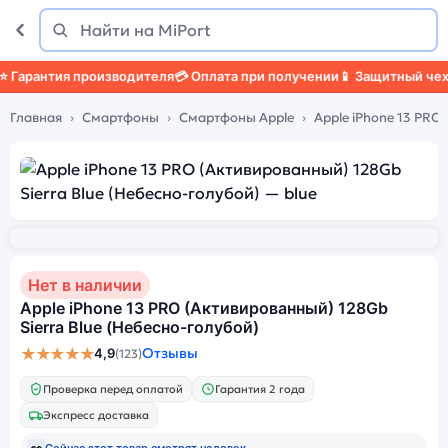
Поиск
Найти
арантия производителя
💳 Оплата при получении
📱 Защитный чехол

Главная
Смартфоны
Смартфоны Apple
Apple iPhone 13 PRO
Нет в наличии
Apple iPhone 13 PRO (Активированный) 128Gb
Sierra Blue (Небесно-голубой)
★★★★★
Отзывы
4,9
(123)
Проверка перед оплатой
Гарантия 2 года
Экспресс доставка
👀
Сейчас этот товар смотрят
человек