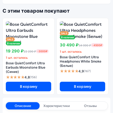
С этим товаром покупают
SALE
В наличии
SALE
В наличии
30 490 ₽
34 990 ₽
-4500₽
19 290 ₽
22 290 ₽
-3000₽
1 шт. осталось
Bose QuietComfort Ultra
1 шт. осталось
Headphones White Smoke
Bose QuietComfort Ultra
(Белые)
Earbuds Moonstone Blue
★★★★★
4,9
(167)
(Синие)
★★★★★
4,8
(156)
В корзину
В корзину
Описание
Характеристики
Отзывы