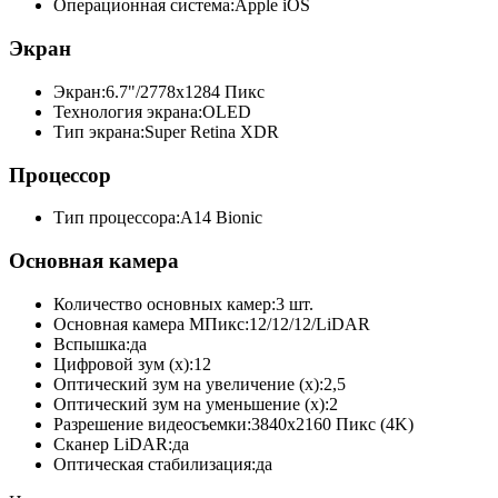
Операционная система:
Apple iOS
Экран
Экран:
6.7"/2778x1284 Пикс
Технология экрана:
OLED
Тип экрана:
Super Retina XDR
Процессор
Тип процессора:
A14 Bionic
Основная камера
Количество основных камер:
3 шт.
Основная камера МПикс:
12/12/12/LiDAR
Вспышка:
да
Цифровой зум (x):
12
Оптический зум на увеличение (x):
2,5
Оптический зум на уменьшение (x):
2
Разрешение видеосъемки:
3840x2160 Пикс (4K)
Сканер LiDAR:
да
Оптическая стабилизация:
да