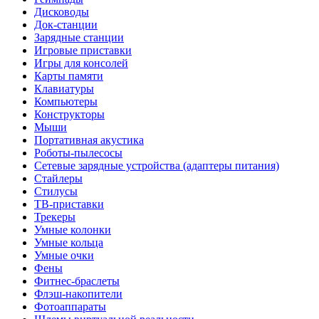
Дисководы
Док-станции
Зарядные станции
Игровые приставки
Игры для консолей
Карты памяти
Клавиатуры
Компьютеры
Конструкторы
Мыши
Портативная акустика
Роботы-пылесосы
Сетевые зарядные устройства (адаптеры питания)
Стайлеры
Стилусы
ТВ-приставки
Трекеры
Умные колонки
Умные кольца
Умные очки
Фены
Фитнес-браслеты
Флэш-накопители
Фотоаппараты