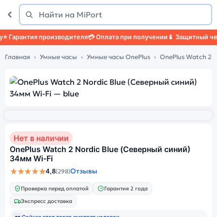
Поиск
Найти
Гарантия производителя
💳 Оплата при получении
📱 Защитный чехо
Главная
Умные часы
Умные часы OnePlus
OnePlus Watch 2
Нет в наличии
OnePlus Watch 2 Nordic Blue (Северный синий)
34мм Wi-Fi
★★★★★
Отзывы
4,8
(298)
Проверка перед оплатой
Гарантия 2 года
Экспресс доставка
👀
Сейчас этот товар смотрят
человек