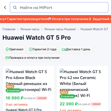
Поиск
Найти
⭐ Гарантия производителя
💳 Оплата при получении
📱 Защитный че
Главная
Умные часы
Умные часы Huawei
Huawei Watch GT 5
Huawei Watch GT 5 Pro
Оригинал
Гарантия 2 года
Доставка 1 день
Проверка и оплата при получении
SALE
В наличии
SALE
В наличии
16 990 ₽
19 990 ₽
-3000₽
22 390 ₽
3 шт. осталось
25 340 ₽
-2950₽
Huawei Watch GT 5 Pro
1 шт. осталось