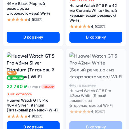
46мм Black (Черный
Huawei Watch GT 5 Pro 42
ремешок из
мм Ceramic White (Белый
фторэластомера) Wi-Fi
керамический ремешок)
★★★★★
4,9
(257)
Wi-Fi
★★★★★
4,9
(257)
В корзину
В корзину
SALE
В наличии
Нет в наличии
22 790 ₽
27 290 ₽
-4500₽
Huawei Watch GT 5 Pro
3 шт. осталось
42мм White (Белый
Huawei Watch GT 5 Pro
ремешок из
46мм Silver Titanium
фторэластомера) Wi-Fi
(Титановый ремешок) Wi-Fi
★★★★★
4,9
(257)
★★★★★
4,9
(257)
В корзину
В корзину