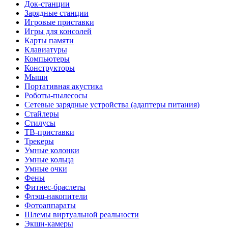
Док-станции
Зарядные станции
Игровые приставки
Игры для консолей
Карты памяти
Клавиатуры
Компьютеры
Конструкторы
Мыши
Портативная акустика
Роботы-пылесосы
Сетевые зарядные устройства (адаптеры питания)
Стайлеры
Стилусы
ТВ-приставки
Трекеры
Умные колонки
Умные кольца
Умные очки
Фены
Фитнес-браслеты
Флэш-накопители
Фотоаппараты
Шлемы виртуальной реальности
Экшн-камеры