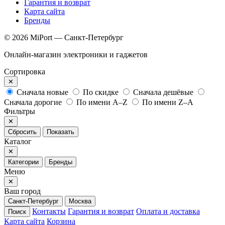
Гарантия и возврат
Карта сайта
Бренды
© 2026 MiPort — Санкт-Петербург
Онлайн-магазин электроники и гаджетов
Сортировка
✕
Сначала новые
По скидке
Сначала дешёвые
Сначала дорогие
По имени A–Z
По имени Z–A
Фильтры
✕
Сбросить
Показать
Каталог
✕
Категории
Бренды
Меню
✕
Ваш город
Санкт-Петербург
Москва
Контакты
Гарантия и возврат
Оплата и доставка
Поиск
Карта сайта
Корзина