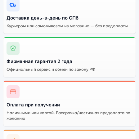
Почему стоит купить умные часы
Доставка день-в-день по СПб
Huawei Watch 4 Pro Kids Pink
Курьером или самовывозом из магазина — без предоплаты
(Розовый) 36мм 4G:
Индивидуальные
высокие
характеристики всех
Огромный выбор
Фирменная гарантия 2 года
смарт-часов Huawei
цветов и моделей
Официальный сервис и обмен по закону РФ
Watch 4 Pro Kids Pink
(Розовый) 36мм 4G
Стоимость всех умных
Высокое качество
часов Huawei Watch 4
сборки
Pro Kids Pink (Розовый)
Оплата при получении
36мм 4G
Наличными или картой. Рассрочка/частичная предоплата по
желанию
Существует китайская и глобальная версия умных
часов Huawei Watch 4 Pro Kids Pink (Розовый) 36мм
4G. Мы рекомендуем выбирать глобальной версию —