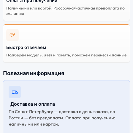
Оплата при получении
сборки
Aluminium Case With
Наличными или картой. Рассрочка/частичная предоплата по
Purple Sport Band S/M
желанию
Существует не оригинальная и оригинальная версия
умных часов Apple Watch Series 11 42мм Silver
Aluminium Case With Purple Sport Band S/M. Мы
рекомендуем выбирать оригинальной версию — она
Быстро отвечаем
полностью адаптирована и поддерживает все
Подберём модель, цвет и память, поможем перенести данные
сервисы. Не оригинальная версия может стоить
дешевле, но корректная работа сервисов не
гарантируется.
Полезная информация
Доставка и оплата
По Санкт-Петербургу — доставка в день заказа, по
России — без предоплаты. Оплата при получении:
наличными или картой.