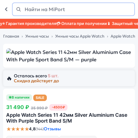
Поиск
Найти
Гарантия производителя
💳 Оплата при получении
📱 Защитный чехол
Главная
Умные часы
Умные часы Apple Watch
Apple Watch S
Осталось всего
5 шт.
🔥
Скидка действует до
В наличии
SALE
31 490 ₽
-4500₽
35 990 ₽
Apple Watch Series 11 42мм Silver Aluminium Case
With Purple Sport Band S/M
★★★★★
Отзывы
4,8
(144)