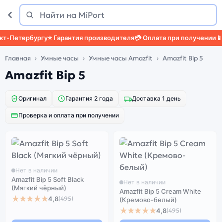
Поиск
Найти
-Петербургу
⭐ Гарантия производителя
💳 Оплата при получении
📱 З
Главная
Умные часы
Умные часы Amazfit
Amazfit Bip 5
Amazfit Bip 5
Оригинал
Гарантия 2 года
Доставка 1 день
Проверка и оплата при получении
Нет в наличии
Amazfit Bip 5 Soft Black
Нет в наличии
(Мягкий чёрный)
Amazfit Bip 5 Cream White
★★★★★
4,8
(495)
(Кремово-белый)
★★★★★
4,8
(495)