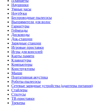
Планшеты
Наушники
Умные часы
Ноутбуки
Беспроводные пылесосы
Выпрямители для волос
Гарнитуры
Геймпады
Дисководы
Док-станции
Зарядные станции
Игровые приставки
Игры для консолей
Карты памяти
Клавиатуры
Компьютеры
Конструкторы
Мыши
Портативная акустика
Роботы-пылесосы
Сетевые зарядные устройства (адаптеры питания)
Стайлеры
Стилусы
ТВ-приставки
Трекеры