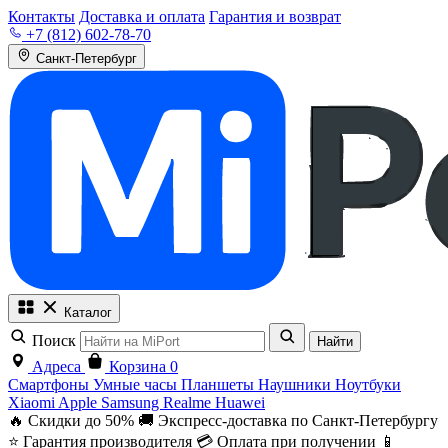
Контакты
Доставка и оплата
Гарантия и возврат
+7 (812) 602-78-70
Санкт-Петербург
Каталог
Поиск
Найти
Адреса
Корзина
0
Смартфоны
Умные часы
Планшеты
Наушники
Ноутбуки
Xiaomi
Apple
Samsung
Realme
Huawei
🔥 Скидки до 50%
🚚 Экспресс-доставка по Санкт-Петербургу
⭐ Гарантия производителя
💳 Оплата при получении
📱