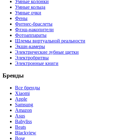
Умные колонки
Умные кольца
Умные очки
Фены
Фитнес-браслеты
Флэш-накопители
Фотоаппараты
Шлемы виртуальной реальности
Экшн-камеры
Электрические зубные щетки
Электробритвы
Электронные книги
Бренды
Все бренды
Xiaomi
Apple
Samsung
Amazon
Asus
Babyliss
Beats
Blackview
Bose