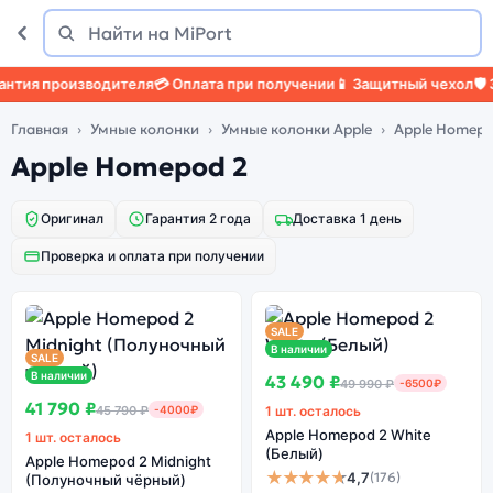
Поиск
Найти
тия производителя
💳 Оплата при получении
📱 Защитный чехол
🛡️ З
Главная
Умные колонки
Умные колонки Apple
Apple Homepo
Apple Homepod 2
Оригинал
Гарантия 2 года
Доставка 1 день
Проверка и оплата при получении
SALE
В наличии
SALE
В наличии
43 490 ₽
49 990 ₽
-6500₽
41 790 ₽
45 790 ₽
-4000₽
1 шт. осталось
Apple Homepod 2 White
1 шт. осталось
(Белый)
Apple Homepod 2 Midnight
★★★★★
4,7
(176)
(Полуночный чёрный)