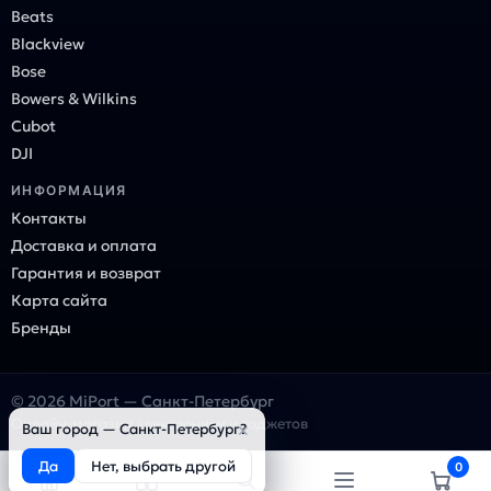
Beats
Blackview
Bose
Bowers & Wilkins
Cubot
DJI
ИНФОРМАЦИЯ
Контакты
Доставка и оплата
Гарантия и возврат
Карта сайта
Бренды
© 2026 MiPort — Санкт-Петербург
Онлайн-магазин электроники и гаджетов
×
Ваш город — Санкт-Петербург?
Да
Нет, выбрать другой
0