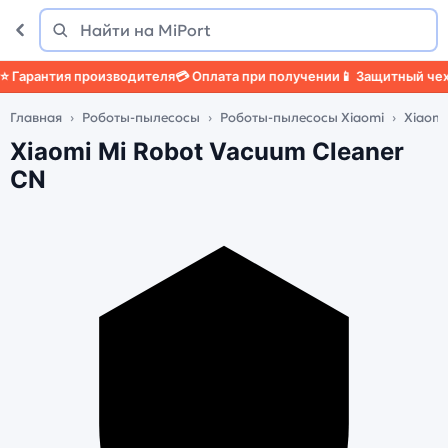
Поиск
Найти
арантия производителя
💳 Оплата при получении
📱 Защитный чехол
Главная
Роботы-пылесосы
Роботы-пылесосы Xiaomi
Xiaomi
Xiaomi Mi Robot Vacuum Cleaner
CN