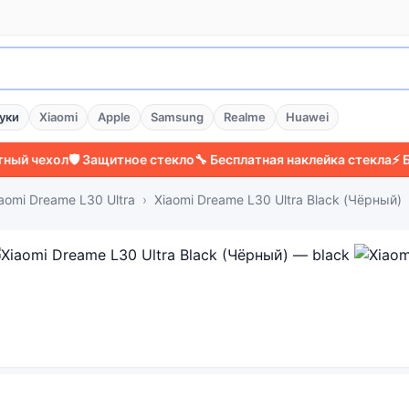
уки
Xiaomi
Apple
Samsung
Realme
Huawei
хол
🛡️ Защитное стекло
🔧 Бесплатная наклейка стекла
⚡ Более 2
aomi Dreame L30 Ultra
Xiaomi Dreame L30 Ultra Black (Чёрный)