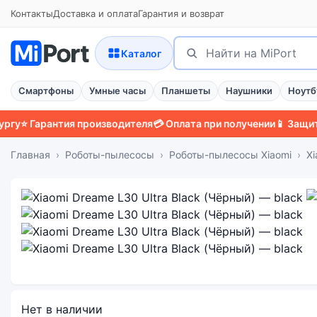
Контакты
Доставка и оплата
Гарантия и возврат
Поиск
Найти
Каталог
Смартфоны
Умные часы
Планшеты
Наушники
Ноутб
арантия производителя
💳 Оплата при получении
📱 Защитный че
Главная
Роботы-пылесосы
Роботы-пылесосы Xiaomi
Xi
Нет в наличии