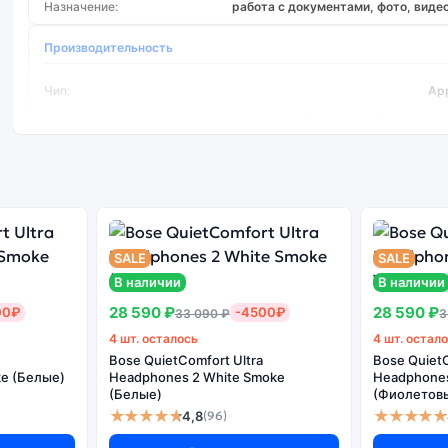
Назначение:
работа с документами, фото, видео
Производительность
Чип:
Ap
Охлаждение:
бесшумное, без вентил
Сценарии:
офис, браузер, программирование, монтаж на любите
Память и хранение
ОЗУ:
варианты с разным объемом объединенной 
SALE
SALE
В наличии
В наличии
Накопитель:
SSD различных объемов в зависимости от конфиг
28 590 ₽
28 590 ₽
00₽
-4500₽
33 090 ₽
3
Автономность и порты
4 шт. осталось
4 шт. остал
Bose QuietComfort Ultra
Bose QuietC
Автономность:
до полного рабочего дня при смешанной на
e (Белые)
Headphones 2 White Smoke
Headphones 
(Белые)
(Фиолетов
Порты:
Thunderbolt/USB-C, разъем зарядки MagSafe, аудио
★★★★★
★★★★★
4,8
(96)
Особенности:
поддержка быстрой зарядки и работы с вн