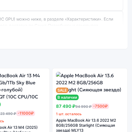
ресс-доставка по Санкт-Петербургу и самовывоз.
еребристый) (8C CPU/10C GPU):
SALE
В наличии
87 490 ₽
-7500₽
94 990 ₽
-11000₽
123 490 ₽
1 шт. осталось
Apple MacBook Air 13.6 2022 M2
ось
8GB/256GB Starlight (Сияющая
ok Air 13 M4 (2025)
звезда) MLY13
 дешевле, но корректная работа сервисов не