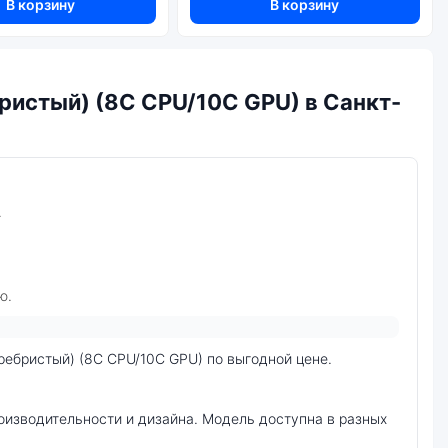
орами
В корзину
В корзину
бристый) (8C CPU/10C GPU) в Санкт-
.
ю.