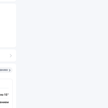
санию
ло 15"
шением