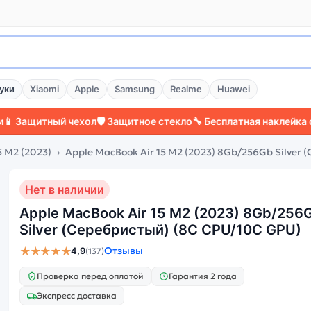
уки
Xiaomi
Apple
Samsung
Realme
Huawei
щитный чехол
🛡️ Защитное стекло
🔧 Бесплатная наклейка стекла
5 M2 (2023)
Apple MacBook Air 15 M2 (2023) 8Gb/256Gb Silver
Нет в наличии
Apple MacBook Air 15 M2 (2023) 8Gb/256
Silver (Серебристый) (8C CPU/10C GPU)
★★★★★
Отзывы
4,9
(137)
Проверка перед оплатой
Гарантия 2 года
Экспресс доставка