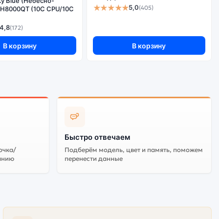
ky Blue (Небесно-
★★★★★
5,0
(405)
1H8000QT (10C CPU/10C
4,8
(172)
В корзину
В корзину
Быстро отвечаем
очка/
Подберём модель, цвет и память, поможем
анию
перенести данные