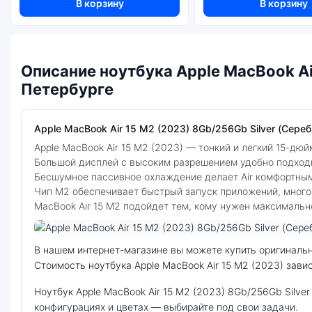
В корзину
В корзину
Описание ноутбука Apple MacBook Ai
Петербурге
Apple MacBook Air 15 M2 (2023) 8Gb/256Gb Silver (Сере
Apple MacBook Air 15 M2 (2023) — тонкий и легкий 15-дю
Большой дисплей с высоким разрешением удобно подходи
Бесшумное пассивное охлаждение делает Air комфортным
Чип M2 обеспечивает быстрый запуск приложений, много
MacBook Air 15 M2 подойдет тем, кому нужен максималь
Фото модели Apple MacBook Air 15 M2 (2023)
В нашем интернет-магазине вы можете купить оригинальный ноутбук Apple MacBook Air 15 M2 (2023) 8Gb/256Gb Silver (Серебристый) (8C CPU/10C GPU) по выгодной цене.
Стоимость ноутбука Apple MacBook Air 15 M2 (2023) зави
ноутбук Apple MacBook Air 15 M2 (2023) 8Gb/256Gb Silver (Серебристый) (8C CPU/10C GPU) — удачное сочетание цены, производительности и дизайна. Модель доступна в разных
конфигурациях и цветах — выбирайте под свои задачи.