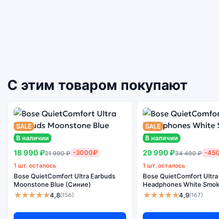
С этим товаром покупают
SALE
SALE
В наличии
В наличии
18 990 ₽
29 990 ₽
-3000₽
-45
21 990 ₽
34 490 ₽
1 шт. осталось
1 шт. осталось
Bose QuietComfort Ultra Earbuds
Bose QuietComfort Ultra
Moonstone Blue (Синие)
Headphones White Smok
★★★★★
★★★★★
4,8
4,9
(156)
(167)