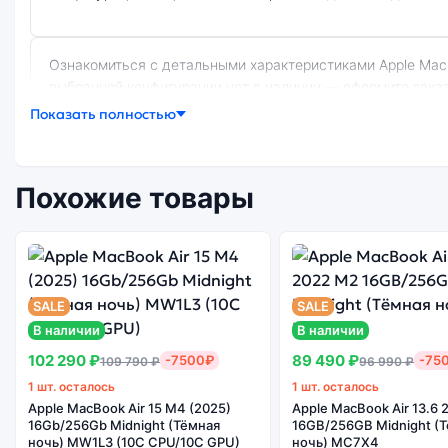
Ознакомиться с детальными характеристиками Apple MacBook Air 15 M2 (2023) 8Gb/256Gb Silver (Серебристый) (8C CPU/10C GPU) можно ниже, в разделе «Характеристики». Если
выбранной конфигурации нет в наличии — оформите заказ
Показать полностью
Почему стоит купить ноутбук Apple Ma
Похожие товары
Индивидуальные
высокие
характеристики
ноутбуков Apple
Огромный выбор
Высокое к
MacBook Air 15 M2
цветов и моделей
сбор
(2023) 8Gb/256Gb
SALE
SALE
Silver
В наличии
В наличии
(Серебристый)
102 290 ₽
89 490 ₽
-7500₽
-75
109 790 ₽
96 990 ₽
(8C CPU/10C GPU)
1 шт. осталось
1 шт. осталось
Apple MacBook Air 15 M4 (2025)
Apple MacBook Air 13.6
Существует не оригинальная и оригинальная версия ноутбука Apple MacBook Air 15 M2 (2023) 8Gb/256Gb Silver (Серебристый) (8C CPU/10C GPU). Мы рекомендуем выбирать
16Gb/256Gb Midnight (Тёмная
16GB/256GB Midnight (
ночь) MW1L3 (10C CPU/10C GPU)
ночь) MC7X4
оригинальной версию — она полностью адаптирована и по