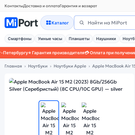
Контакты
Доставка и оплата
Гарантия и возврат
Поиск
Найти
Каталог
Смартфоны
Умные часы
Планшеты
Наушники
Ноутб
рбургу
⭐ Гарантия производителя
💳 Оплата при получении
📱 За
Главная
Ноутбуки
Ноутбуки Apple
Apple MacBook Air 1