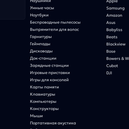
Наушники
Apple
Умные часы
Samsung
Ноутбуки
Amazon
Беспроводные пылесосы
Asus
Выпрямители для волос
Babyliss
Гарнитуры
Beats
Геймпады
Blackview
Дисководы
Bose
Док-станции
Bowers & Wi
Зарядные станции
Cubot
Игровые приставки
DJI
Игры для консолей
Карты памяти
Клавиатуры
Компьютеры
Конструкторы
Мыши
Портативная акустика