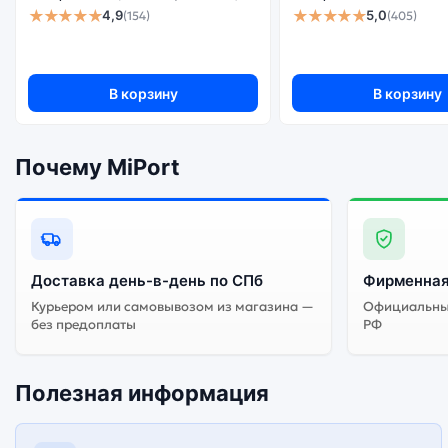
★★★★★
★★★★★
4,9
5,0
(154)
(405)
гарантируется.
В корзину
В корзину
Почему MiPort
Доставка день-в-день по СПб
Фирменная
Курьером или самовывозом из магазина —
Официальный
без предоплаты
РФ
Полезная информация