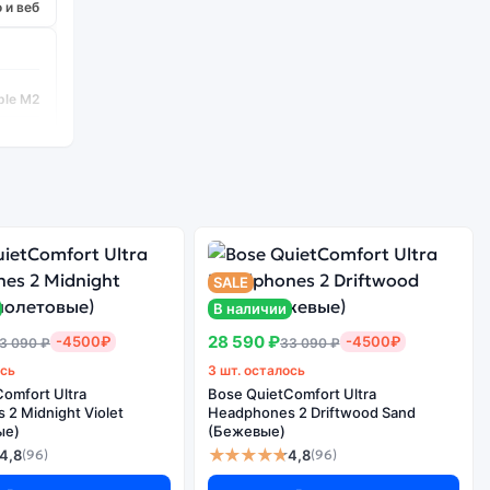
 и веб
ple M2
яторов
льском
уровне
памяти
SALE
В наличии
урации
28 590 ₽
-4500₽
-4500₽
3 090 ₽
33 090 ₽
ось
3 шт. осталось
omfort Ultra
Bose QuietComfort Ultra
грузке
2 Midnight Violet
Headphones 2 Driftwood Sand
ые)
(Бежевые)
разъем
★★★★★
4,8
4,8
(96)
(96)
ешними