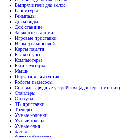
Выпрямители для волос
Гарнитуры
Геймпады
Дисководы
Док-станции
Зарядные станции
Игровые приставки
Игры для консолей
Карты памяти
Клавиатуры
Компьютеры
Конструкторы
Мыши
Портативная акустика
Роботы-пылесосы
Сетевые зарядные устройства (адаптеры питания)
Стайлеры
Стилусы
ТВ-приставки
Трекеры
Умные колонки
Умные кольца
Умные очки
Фены