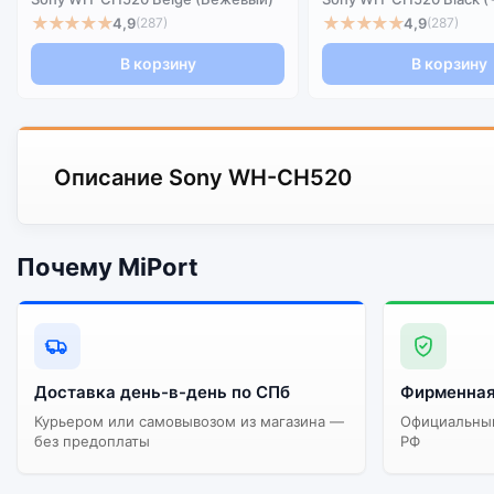
★★★★★
★★★★★
4,9
4,9
(287)
(287)
В корзину
В корзину
Описание Sony WH-CH520
Почему MiPort
Доставка день-в-день по СПб
Фирменная
Курьером или самовывозом из магазина —
Официальный
без предоплаты
РФ