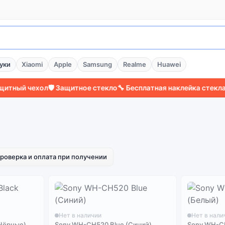
уки
Xiaomi
Apple
Samsung
Realme
Huawei
ный чехол
🛡️ Защитное стекло
🔧 Бесплатная наклейка стекла
⚡ Б
роверка и оплата при получении
Нет в наличии
Нет в нали
(Чёрные)
Sony WH-CH520 Blue (Синий)
Sony WH-C