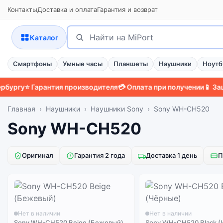
Контакты
Доставка и оплата
Гарантия и возврат
Поиск
Найти
Каталог
Смартфоны
Умные часы
Планшеты
Наушники
Ноутб
ргу
⭐ Гарантия производителя
💳 Оплата при получении
📱 Защит
Главная
Наушники
Наушники Sony
Sony WH-CH520
Sony WH-CH520
Оригинал
Гарантия 2 года
Доставка 1 день
П
Нет в наличии
Нет в наличии
Sony WH-CH520 Beige (Бежевый)
Sony WH-CH520 Black 