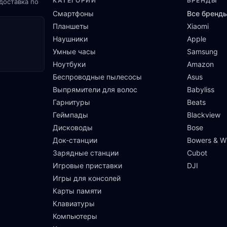
КАТЕГОРИИ
БРЕНДЫ
доставка по
Смартфоны
Все бренд
Планшеты
Xiaomi
Наушники
Apple
Умные часы
Samsung
Ноутбуки
Amazon
Беспроводные пылесосы
Asus
Выпрямители для волос
Babyliss
Гарнитуры
Beats
Геймпады
Blackview
Дисководы
Bose
Док-станции
Bowers & Wi
Зарядные станции
Cubot
Игровые приставки
DJI
Игры для консолей
Карты памяти
Клавиатуры
Компьютеры