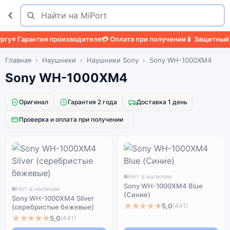
Поиск
Найти
у
⭐ Гарантия производителя
💳 Оплата при получении
📱 Защитный ч
Главная
Наушники
Наушники Sony
Sony WH-1000XM4
Sony WH-1000XM4
Оригинал
Гарантия 2 года
Доставка 1 день
Проверка и оплата при получении
Нет в наличии
Sony WH-1000XM4 Blue
Нет в наличии
(Синие)
Sony WH-1000XM4 Silver
★★★★★
5,0
(441)
(серебристые бежевые)
★★★★★
5,0
(441)