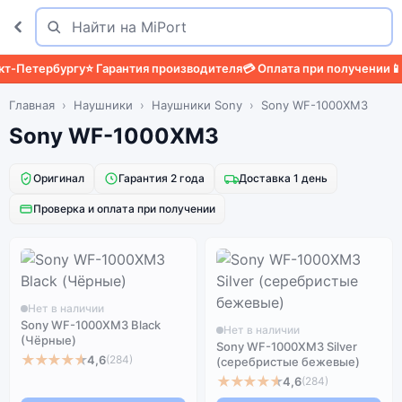
Поиск
Найти
-Петербургу
⭐ Гарантия производителя
💳 Оплата при получении
📱 З
Главная
Наушники
Наушники Sony
Sony WF-1000XM3
Sony WF-1000XM3
Оригинал
Гарантия 2 года
Доставка 1 день
Проверка и оплата при получении
Нет в наличии
Sony WF-1000XM3 Black
Нет в наличии
(Чёрные)
Sony WF-1000XM3 Silver
★★★★★
4,6
(284)
(серебристые бежевые)
★★★★★
4,6
(284)