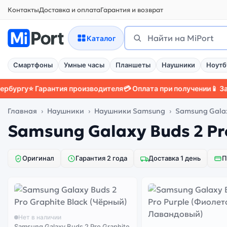
Контакты
Доставка и оплата
Гарантия и возврат
Поиск
Найти
Каталог
Смартфоны
Умные часы
Планшеты
Наушники
Ноутб
ургу
⭐ Гарантия производителя
💳 Оплата при получении
📱 Защи
Главная
Наушники
Наушники Samsung
Samsung Galax
Samsung Galaxy Buds 2 Pr
Оригинал
Гарантия 2 года
Доставка 1 день
П
Нет в наличии
Samsung Galaxy Buds 2 Pro Graphite