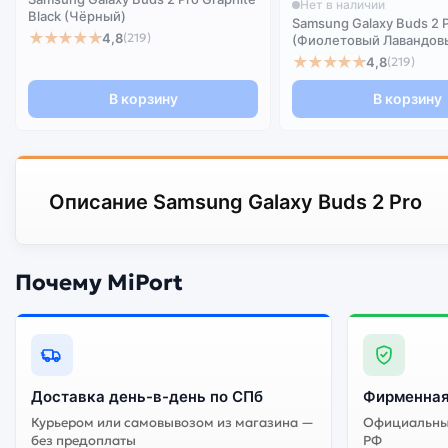
Нет в наличии
Black (Чёрный)
Samsung Galaxy Buds 2 P
★★★★★
4,8
(219)
(Фиолетовый Лавандов
★★★★★
4,8
(219)
В корзину
В корзину
Описание Samsung Galaxy Buds 2 Pro
Почему MiPort
Доставка день-в-день по СПб
Фирменная
Курьером или самовывозом из магазина —
Официальный
без предоплаты
РФ