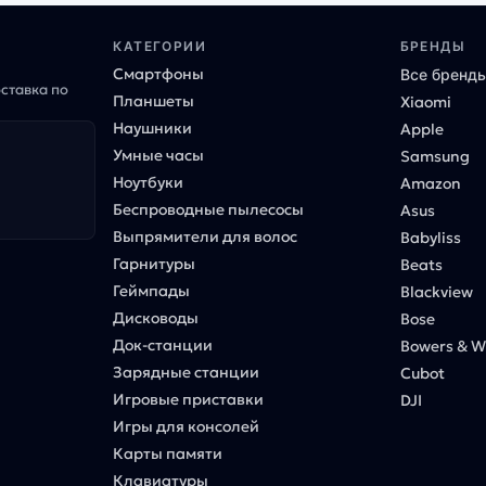
КАТЕГОРИИ
БРЕНДЫ
Смартфоны
Все бренд
оставка по
Планшеты
Xiaomi
Наушники
Apple
Умные часы
Samsung
Ноутбуки
Amazon
Беспроводные пылесосы
Asus
Выпрямители для волос
Babyliss
Гарнитуры
Beats
Геймпады
Blackview
Дисководы
Bose
Док-станции
Bowers & Wi
Зарядные станции
Cubot
Игровые приставки
DJI
Игры для консолей
Карты памяти
Клавиатуры