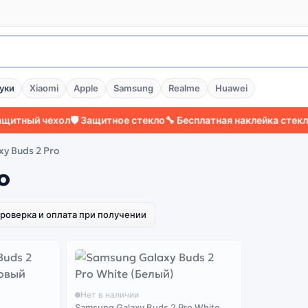
уки
Xiaomi
Apple
Samsung
Realme
Huawei
тный чехол
🛡️ Защитное стекло
🔧 Бесплатная наклейка стекла
⚡ 
y Buds 2 Pro
o
роверка и оплата при получении
Нет в наличии
Samsung Galaxy Buds 2 Pro White