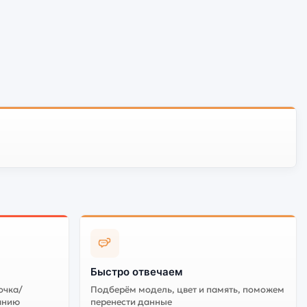
Быстро отвечаем
очка/
Подберём модель, цвет и память, поможем
анию
перенести данные