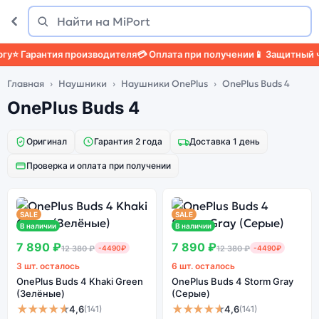
Поиск
Найти
⭐ Гарантия производителя
💳 Оплата при получении
📱 Защитный че
Главная
Наушники
Наушники OnePlus
OnePlus Buds 4
OnePlus Buds 4
Оригинал
Гарантия 2 года
Доставка 1 день
Проверка и оплата при получении
SALE
SALE
В наличии
В наличии
7 890 ₽
7 890 ₽
12 380 ₽
-4490₽
12 380 ₽
-4490₽
3 шт. осталось
6 шт. осталось
OnePlus Buds 4 Khaki Green
OnePlus Buds 4 Storm Gray
(Зелёные)
(Серые)
★★★★★
★★★★★
4,6
4,6
(141)
(141)