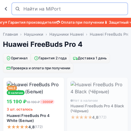
Поиск
Найти
⭐ Гарантия производителя
💳 Оплата при получении
📱 Защитный че
Главная
Наушники
Наушники Huawei
Huawei FreeBuds Pro 
Huawei FreeBuds Pro 4
Оригинал
Гарантия 2 года
Доставка 1 день
Проверка и оплата при получении
SALE
В наличии
Нет в наличии
15 190 ₽
18 190 ₽
-3000₽
Huawei FreeBuds Pro 4 Black
3 шт. осталось
(Чёрные)
Huawei FreeBuds Pro 4
★★★★★
4,8
(172)
White (Белые)
★★★★★
4,8
(172)