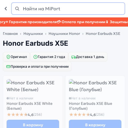
Поиск
Найти
у
⭐ Гарантия производителя
💳 Оплата при получении
📱 Защитный 
Главная
Наушники
Наушники Honor
Honor Earbuds X5E
Honor Earbuds X5E
Оригинал
Гарантия 2 года
Доставка 1 день
Проверка и оплата при получении
Нет в наличии
Нет в наличии
Honor Earbuds X5E White
Honor Earbuds X5E Blue
(Белые)
(Голубые)
★★★★★
★★★★★
4,6
4,6
(256)
(256)
В корзину
В корзину