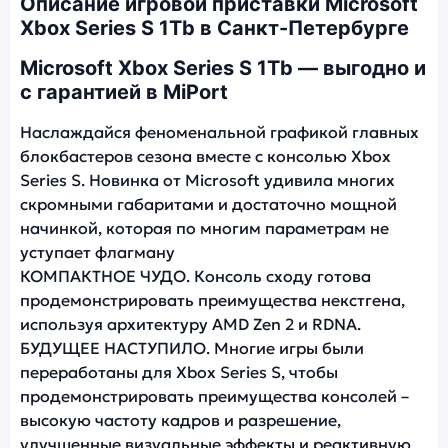
Описание игровой приставки Microsoft
Xbox Series S 1Tb в Санкт-Петербурге
Microsoft Xbox Series S 1Tb — выгодно и
с гарантией в MiPort
Наслаждайся феноменальной графикой главных
блокбастеров сезона вместе с консолью Xbox
Series S. Новинка от Microsoft удивила многих
скромными габаритами и достаточно мощной
начинкой, которая по многим параметрам не
уступает флагману
КОМПАКТНОЕ ЧУДО. Консоль сходу готова
продемонстрировать преимущества некстгена,
используя архитектуру AMD Zen 2 и RDNA.
БУДУЩЕЕ НАСТУПИЛО. Многие игры были
переработаны для Xbox Series S, чтобы
продемонстрировать преимущества консолей –
высокую частоту кадров и разрешение,
улучшенные визуальные эффекты и реактивную