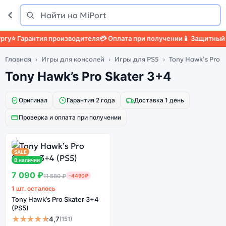
Поиск
Найти
у
⭐ Гарантия производителя
💳 Оплата при получении
📱 Защитный ч
Главная
Игры для консолей
Игры для PS5
Tony Hawk’s Pro S
Tony Hawk’s Pro Skater 3+4
Оригинал
Гарантия 2 года
Доставка 1 день
Проверка и оплата при получении
SALE
В наличии
7 090 ₽
11 580 ₽
-4490₽
1 шт. осталось
Tony Hawk’s Pro Skater 3+4
(PS5)
★★★★★
4,7
(151)