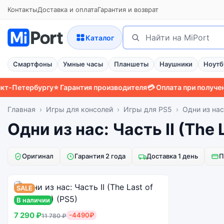
Контакты
Доставка и оплата
Гарантия и возврат
Поиск
Найти
Каталог
Смартфоны
Умные часы
Планшеты
Наушники
Ноутб
-Петербургу
⭐ Гарантия производителя
💳 Оплата при получении

Главная
Игры для консолей
Игры для PS5
Одни из нас: 
Одни из нас: Часть II (The La
Оригинал
Гарантия 2 года
Доставка 1 день
П
SALE
В наличии
7 290 ₽
-4490₽
11 780 ₽