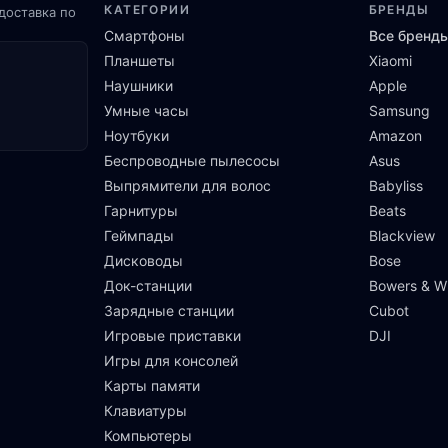
КАТЕГОРИИ
БРЕНДЫ
доставка по
Смартфоны
Все бренд
Планшеты
Xiaomi
Наушники
Apple
Умные часы
Samsung
Ноутбуки
Amazon
Беспроводные пылесосы
Asus
Выпрямители для волос
Babyliss
Гарнитуры
Beats
Геймпады
Blackview
Дисководы
Bose
Док-станции
Bowers & Wi
Зарядные станции
Cubot
Игровые приставки
DJI
Игры для консолей
Карты памяти
Клавиатуры
Компьютеры