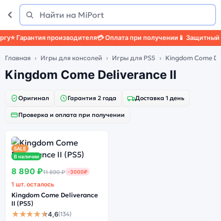
Поиск
Найти
у
⭐ Гарантия производителя
💳 Оплата при получении
📱 Защитный ч
Главная
Игры для консолей
Игры для PS5
Kingdom Come Del
Kingdom Come Deliverance II
Оригинал
Гарантия 2 года
Доставка 1 день
Проверка и оплата при получении
SALE
В наличии
8 890 ₽
11 890 ₽
-3000₽
1 шт. осталось
Kingdom Come Deliverance
II (PS5)
★★★★★
4,6
(134)