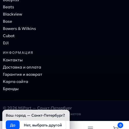
Beats
Blackview
Bose
Bowers & Wilkins
Cubot
DJI
ИНФОРМАЦИЯ
Контакты
Доставка и оплата
Гарантия и возврат
Карта сайта
Бренды
© 2026 MiPort — Санкт-Петербург
Онлайн-магазин электроники и гаджетов
×
Ваш город — Санкт-Петербург?
Да
Нет, выбрать другой
0