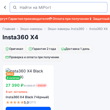
Поиск
Найти
у
⭐ Гарантия производителя
💳 Оплата при получении
📱 Защитный ч
Главная
Экшн-камеры
Экшн-камеры Insta360
Insta360 X4
Insta360 X4
Оригинал
Гарантия 2 года
Доставка 1 день
Проверка и оплата при получении
SALE
В наличии
27 390 ₽
31 890 ₽
-4500₽
4 шт. осталось
Insta360 X4 Black (Чёрный)
★★★★★
5,0
(311)