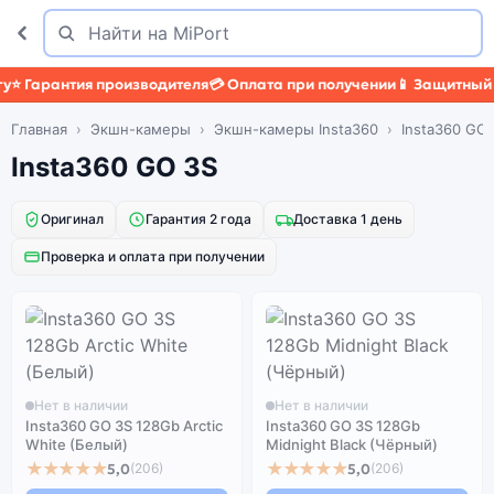
Поиск
Найти
⭐ Гарантия производителя
💳 Оплата при получении
📱 Защитный ч
Главная
Экшн-камеры
Экшн-камеры Insta360
Insta360 GO 
Insta360 GO 3S
Оригинал
Гарантия 2 года
Доставка 1 день
Проверка и оплата при получении
Нет в наличии
Нет в наличии
Insta360 GO 3S 128Gb Arctic
Insta360 GO 3S 128Gb
White (Белый)
Midnight Black (Чёрный)
★★★★★
★★★★★
5,0
5,0
(206)
(206)