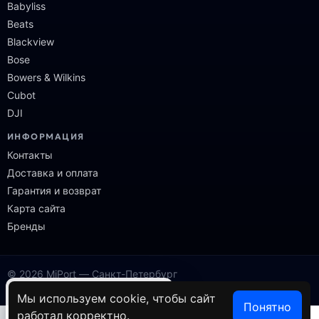
Babyliss
Beats
Blackview
Bose
Bowers & Wilkins
Cubot
DJI
ИНФОРМАЦИЯ
Контакты
Доставка и оплата
Гарантия и возврат
Карта сайта
Бренды
© 2026 MiPort — Санкт-Петербург
Онлайн-магазин электроники и гаджетов
×
Ваш город — Санкт-Петербург?
Мы используем cookie, чтобы сайт
Понятно
работал корректно.
Да
Нет, выбрать другой
0