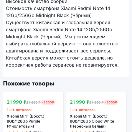
Высокое качество сборки
Стоимость смартфона Xiaomi Redmi Note 14
12Gb/256Gb Midnight Black (Чёрный)
Существует китайская и глобальная версия
смартфона Xiaomi Redmi Note 14 12Gb/256Gb
Midnight Black (Чёрный). Мы рекомендуем
выбирать глобальной версию — она полностью
адаптирована и поддерживает все сервисы.
Китайская версия может стоить дешевле, но
корректная работа сервисов не гарантируется.
Похожие товары
SALE
SALE
В наличии
В наличии
21 990 ₽
21 990 ₽
24 990 ₽
-3000₽
24 990 ₽
-3000₽
1 шт. осталось
1 шт. осталось
Xiaomi Mi 11 (Восст.)
Xiaomi Mi 11 (Восст.)
8Gb/128Gb Purple
8Gb/128Gb Cloud White
(Фиолетовый)
(Небесный белый)