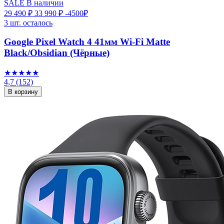
SALE
В наличии
29 490 ₽
33 990 ₽
-4500₽
3 шт. осталось
Google Pixel Watch 4 41мм Wi-Fi Matte
Black/Obsidian (Чёрные)
★★★★★
4,7
(152)
В корзину