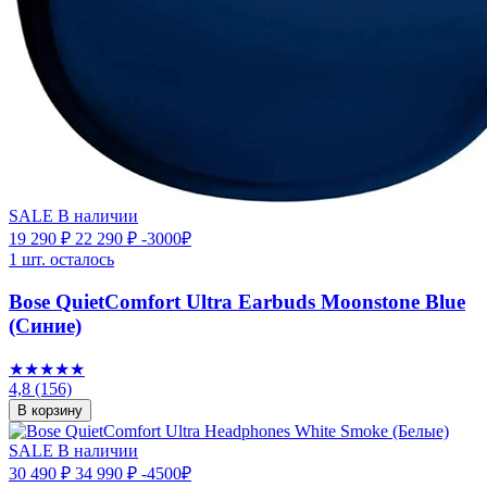
SALE
В наличии
19 290 ₽
22 290 ₽
-3000₽
1 шт. осталось
Bose QuietComfort Ultra Earbuds Moonstone Blue
(Синие)
★★★★★
4,8
(156)
В корзину
SALE
В наличии
30 490 ₽
34 990 ₽
-4500₽