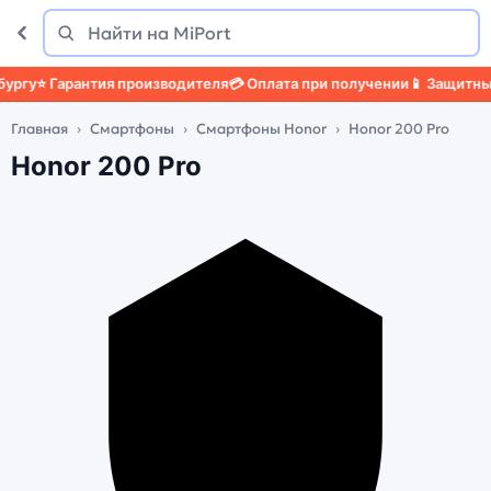
Поиск
Найти
гу
⭐ Гарантия производителя
💳 Оплата при получении
📱 Защитный ч
Главная
Смартфоны
Смартфоны Honor
Honor 200 Pro
Honor 200 Pro