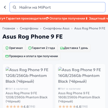
Поиск
Найти
⭐ Гарантия производителя
💳 Оплата при получении
📱 Защитный чех
Главная
Смартфоны
Смартфоны Asus
Asus Rog Phone 9 FE
Asus Rog Phone 9 FE
Оригинал
Гарантия 2 года
Доставка 1 день
Проверка и оплата при получении
Нет в наличии
Нет в наличии
Asus Rog Phone 9 FE
Asus Rog Phone 9 FE
12GB/256Gb Phantom Black
16GB/256Gb Phantom Black
(Чёрный)
(Чёрный)
★★★★★
★★★★★
4,6
4,6
(198)
(198)