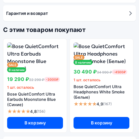
Гарантия и возврат
С этим товаром покупают
SALE
В наличии
SALE
В наличии
30 490 ₽
34 990 ₽
-4500₽
19 290 ₽
22 290 ₽
-3000₽
1 шт. осталось
Bose QuietComfort Ultra
1 шт. осталось
Headphones White Smoke
Bose QuietComfort Ultra
(Белые)
Earbuds Moonstone Blue
★★★★★
4,9
(167)
(Синие)
★★★★★
4,8
(156)
В корзину
В корзину