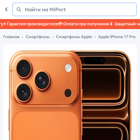
Поиск
Найти
арантия производителя
💳 Оплата при получении
📱 Защитный чехол

Главная
Смартфоны
Смартфоны Apple
Apple iPhone 17 Pro