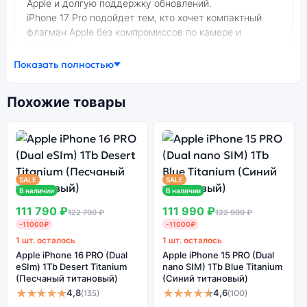
Apple и долгую поддержку обновлений.
iPhone 17 Pro подойдет тем, кто хочет компактный
флагман Apple без компромиссов по камере и
скорости.
Показать полностью
Фото модели Apple iPhone 17 Pro
В нашем интернет-магазине вы можете купить
оригинальный смартфон Apple iPhone 17 Pro (Dual
Похожие товары
nano SIM) 256Gb Cosmic Orange (Оранжевый) по
выгодной цене. Стоимость смартфона Apple iPhone 17
Pro зависит от выбранной модификации.
смартфон Apple iPhone 17 Pro (Dual nano SIM) 256Gb
Cosmic Orange (Оранжевый) — удачное сочетание
SALE
SALE
цены, производительности и дизайна. Модель
В наличии
В наличии
доступна в разных конфигурациях и цветах —
111 790 ₽
111 990 ₽
122 790 ₽
122 990 ₽
выбирайте под свои задачи.
-11000₽
-11000₽
1 шт. осталось
1 шт. осталось
Apple iPhone 16 PRO (Dual
Apple iPhone 15 PRO (Dual
Ознакомиться с детальными характеристиками Apple
eSIm) 1Tb Desert Titanium
nano SIM) 1Tb Blue Titanium
iPhone 17 Pro (Dual nano SIM) 256Gb Cosmic Orange
(Песчаный титановый)
(Синий титановый)
★★★★★
★★★★★
(Оранжевый) можно ниже, в разделе
4,8
4,6
(135)
(100)
«Характеристики». Если выбранной конфигурации нет