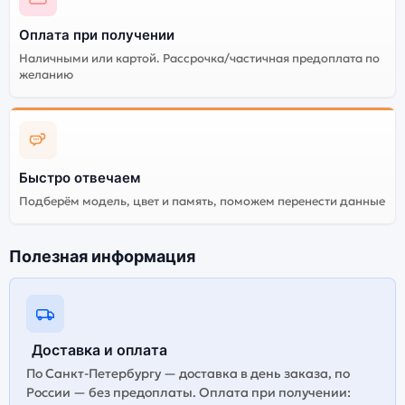
Оплата при получении
Существует не оригинальная и оригинальная версия
Наличными или картой. Рассрочка/частичная предоплата по
смартфона Apple iPhone 17 Pro (Dual nano SIM) 256Gb
желанию
Cosmic Orange (Оранжевый). Мы рекомендуем
выбирать оригинальной версию — она полностью
адаптирована и поддерживает все сервисы. Не
оригинальная версия может стоить дешевле, но
корректная работа сервисов не гарантируется.
Быстро отвечаем
Подберём модель, цвет и память, поможем перенести данные
Полезная информация
Доставка и оплата
По Санкт-Петербургу — доставка в день заказа, по
России — без предоплаты. Оплата при получении: