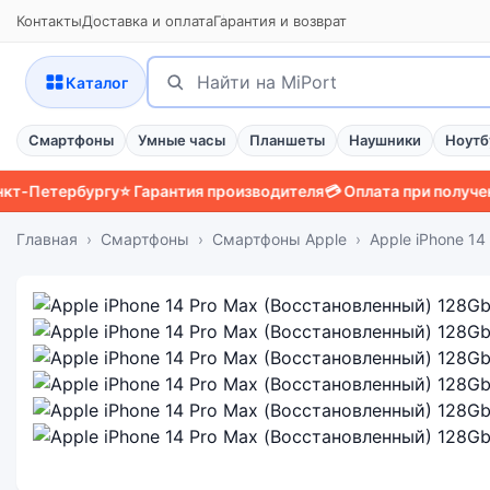
Контакты
Доставка и оплата
Гарантия и возврат
Поиск
Найти
Каталог
Смартфоны
Умные часы
Планшеты
Наушники
Ноутб
етербургу
⭐ Гарантия производителя
💳 Оплата при получении
📱 
Главная
Смартфоны
Смартфоны Apple
Apple iPhone 1