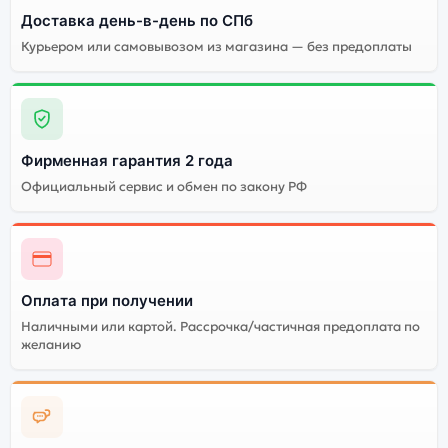
Энергоемкий
Доставка день-в-день по СПб
Процессор
аккумулятор
Курьером или самовывозом из магазина — без предоплаты
Качественный экран
Системная оболочка
Огромный выбор
Высокое качество
цветов и моделей
сборки
Фирменная гарантия 2 года
Стоимость смартфона
Официальный сервис и обмен по закону РФ
Apple iPhone 13 mini
(Восстановленный)
256Gb Blue (Синий)
Существует не оригинальная и оригинальная версия
Оплата при получении
смартфона Apple iPhone 13 mini (Восстановленный)
Наличными или картой. Рассрочка/частичная предоплата по
256Gb Blue (Синий). Мы рекомендуем выбирать
желанию
оригинальной версию — она полностью
адаптирована и поддерживает все сервисы. Не
оригинальная версия может стоить дешевле, но
корректная работа сервисов не гарантируется.