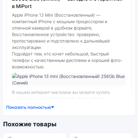
в MiPort
Apple iPhone 13 Mini (Восстановленный) —
компактный iPhone с мощным процессором и
отличной камерой в удобном формате.
Восстановленное устройство: проверено,
протестировано и подготовлено к дальнейшей
эксплуатации.
Подойдет тем, кто хочет небольшой, быстрый
телефон с качественным дисплеем и хорошей фото-
возможностью.
Фото модели Apple iPhone 13 Mini (Восстановленный)
В нашем интернет-магазине вы можете купить
оригинальный смартфон Apple iPhone 13 mini
(Восстановленный) 256Gb Blue (Синий) по выгодной
Показать полностью
цене. Стоимость смартфона Apple iPhone 13 Mini
(Восстановленный) зависит от выбранной
Похожие товары
модификации.
смартфон Apple iPhone 13 mini (Восстановленный)