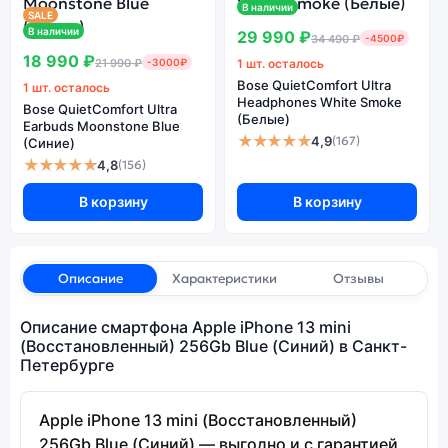
В наличии
SALE
В наличии
29 990 ₽
34 490 ₽
-4500₽
18 990 ₽
21 990 ₽
-3000₽
1 шт. осталось
Bose QuietComfort Ultra
1 шт. осталось
Headphones White Smoke
Bose QuietComfort Ultra
(Белые)
Earbuds Moonstone Blue
★★★★★
4,9
(167)
(Синие)
★★★★★
4,8
(156)
В корзину
В корзину
Описание
Характеристики
Отзывы
Описание смартфона Apple iPhone 13 mini
(Восстановленный) 256Gb Blue (Синий) в Санкт-
Петербурге
Apple iPhone 13 mini (Восстановленный)
256Gb Blue (Синий) — выгодно и с гарантией